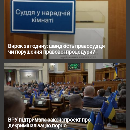
Вирок за годину: швидкість правосуддя
чи порушення правової процедури?
ВРУ підтримала законопроект про
декриміналізацію порно