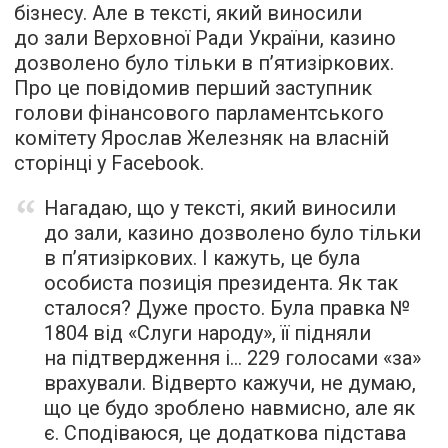
бізнесу. Але в тексті, який виносили
до зали Верховної Ради України, казино
дозволено було тільки в п’ятизіркових.
Про це повідомив перший заступник
голови фінансового парламентського
комітету Ярослав Железняк на власній
сторінці у Faсebook.
Нагадаю, що у тексті, який виносили
до зали, казино дозволено було тільки
в п’ятизіркових. І кажуть, це була
особиста позиція президента. Як так
сталося? Дуже просто. Була правка №
1804 від «Слуги народу», її підняли
на підтвердження і… 229 голосами «за»
врахували. Відверто кажучи, не думаю,
що це будо зроблено навмисно, але як
є. Сподіваюся, це додаткова підстава