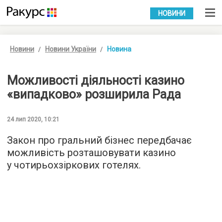
УКР
РУС
НОВИНИ
Новини
Новини України
Новина
Можливості діяльності казино
«випадково» розширила Рада
24 лип 2020, 10:21
Закон про гральний бізнес передбачає
можливість розташовувати казино
у чотирьохзіркових готелях.