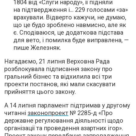
1804 від «Слуги народу», її підняли
на підтвердження і… 229 голосами «за»
врахували. Відверто кажучи, не думаю,
що це будо зроблено навмисно, але як
є. Сподіваюся, це додаткова підстава
для вето, і помилка буде виправлена, —
пише Железняк.
Нагадаємо, 21 липня Верховна Рада
розблокувала підписання закону про
гральний бізнес та відхилила всі три
проекти постанов, які мали скасувати
прийняття цього закону.
А 14 липня парламент підтримав у другому
читанні
законопроект
№ 2285-д «Про
державне регулювання діяльності щодо
організації та проведення азартних ігор».
Проект закону передбачує запровадження