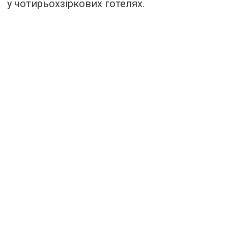
у чотирьохзіркових готелях.