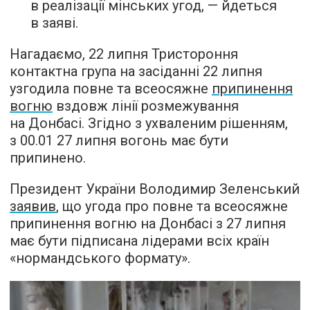
в реалізації мінських угод, — йдеться
в заяві.
Нагадаємо, 22 липня Тристороння
контактна група на засіданні 22 липня
узгодила повне та всеосяжне
припинення
вогню
вздовж лінії розмежування
на Донбасі. Згідно з ухваленим рішенням,
з 00.01 27 липня вогонь має бути
припинено.
Президент України Володимир Зеленський
заявив
, що угода про повне та всеосяжне
припинення вогню на Донбасі з 27 липня
має бути підписана лідерами всіх країн
«нормандського формату».