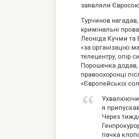
заявляли Євросою
Турчинов нагадав,
кримінальні прова
Леоніда Кучми та 
«за організацію м
телецентру, опір 
Порошенка додав,
правоохоронці післ
«Європейської сол
Ухвалюючи 
я припускав
Через тижде
Генпрокуро
пачка клопо