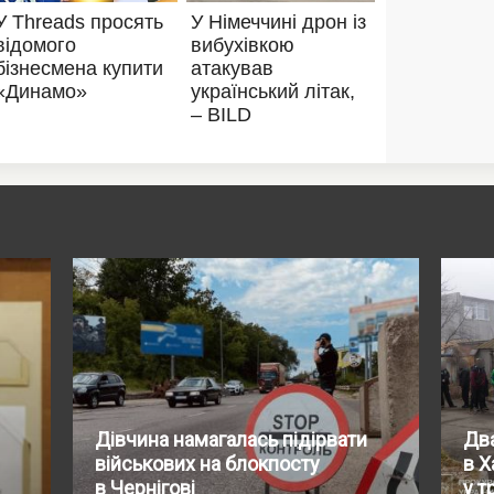
Дівчина намагалась підірвати
Два
військових на блокпосту
в Х
в Чернігові
у т