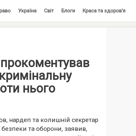
раво
Україна
Світ
Блоги
Краса та здоров'я
 прокоментував
 кримінальну
оти нього
в, нардеп та колишній секретар
 безпеки та оборони, заявив,