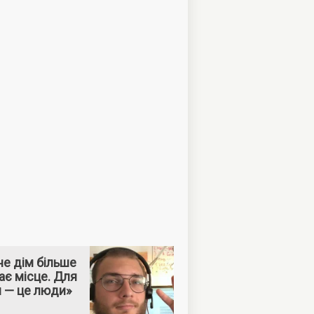
е дім більше
ає місце. Для
м — це люди»