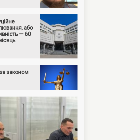
уційне
лювання, або
вність — 60
місяць
за законом