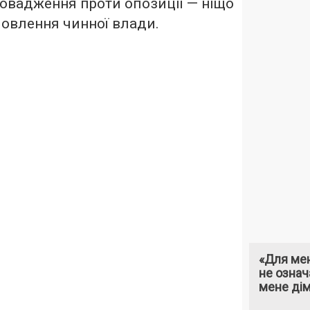
овадження проти опозиції — ніщо
мовлення чинної влади.
«Для мен
не означ
мене ді