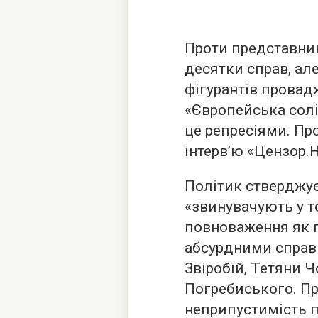
Проти представник
десятки справ, ал
фігурантів провадж
«Європейська сол
це репресіями. Пр
інтерв’ю
«Цензор.Н
Політик стверджу
«звинувачують у т
повноваження як 
абсурдними справи
Звіробій, Тетяни 
Погребиського. Пр
неприпустимість п