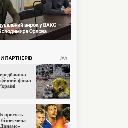
увальний вирок у ВАКС —
Володимира Орлова