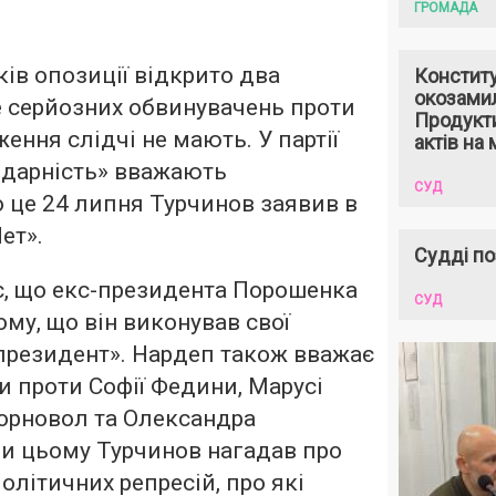
ГРОМАДА
ів опозиції відкрито два
Констит
окозами
е серйозних обвинувачень проти
Продукти
ення слідчі не мають. У партії
актів на 
ідарність» вважають
СУД
о це 24 липня Турчинов заявив в
ет».
Судді по
є, що екс-президента Порошенка
СУД
ому, що він виконував свої
президент». Нардеп також вважає
 проти Софії Федини, Марусі
Чорновол та Олександра
и цьому Турчинов нагадав про
олітичних репресій, про які