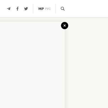
УКР
РУС