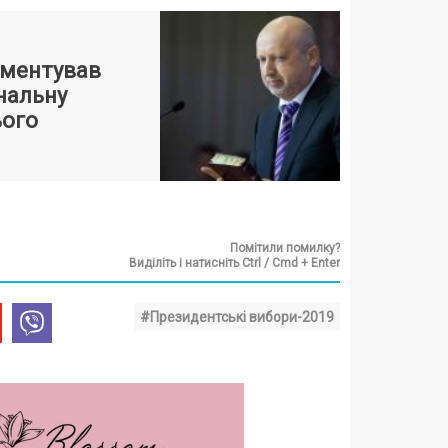
оментував
нальну
ього
Помітили помилку?
Виділіть і натисніть Ctrl / Cmd + Enter
#Президентські вибори-2019