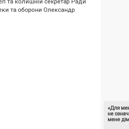
еп та колишній секретар Ради
еки та оборони Олександр
«Для мен
не означ
мене ді