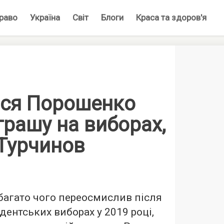
раво
Україна
Світ
Блоги
Краса та здоров'я
вся Порошенко
грашу на виборах,
 Турчинов
багато чого переосмислив після
дентських виборах у 2019 році,