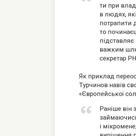
ти при влад
в людях, як
потрапити д
то починаєш
підставляє 
важким шля
секретар Р
Як приклад перео
Турчинов навів св
«Європейської сол
Раніше він 
займаючись
і мікромен
вирішення п