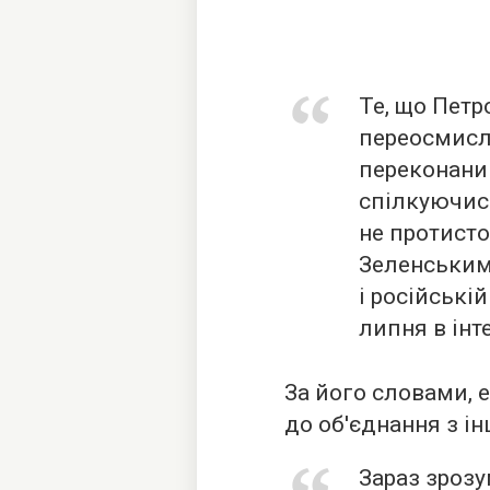
Те, що Петр
переосмисли
переконаний
спілкуючись
не протист
Зеленським,
і російській
липня в
інт
За його словами, 
до об'єднання з і
Зараз зрозу