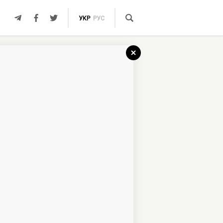
УКР
РУС