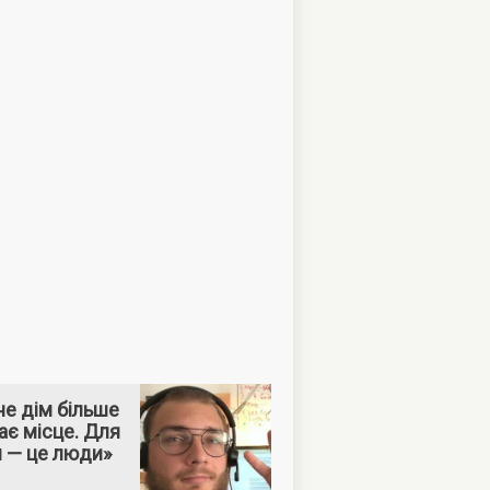
е дім більше
ає місце. Для
м — це люди»