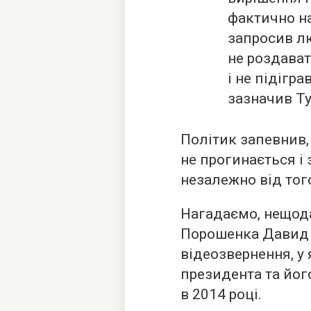
фактично н
запросив л
не роздава
і не підігра
зазначив Т
Політик запевнив,
не прогинається і
незалежно від того
Нагадаємо, нещода
Порошенка Давид
відеозвернення, у
президента та йог
в 2014 році.