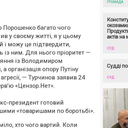
ГРОМАДА
Констит
окозами
о Порошенко багато чого
Продукти
в у своєму житті, я у цьому
актів на 
 і можу це підтвердити,
СУД
 із ним. Для нього пріоритет —
ояння із Володимиром
Судді по
 а організація опору Путіну
 агресії, — Турчинов заявив 24
СУД
ерв’ю
«Цензор.Нет».
екс-президент готовий
ншими «товаришами по боротьбі».
міло, хто чого вартий. Коли