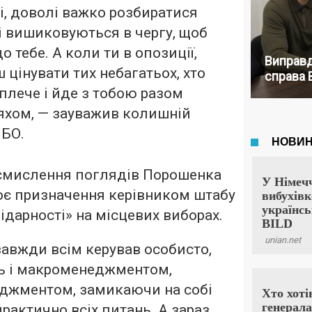
і, доволі важко розбиратися
і вишиковуються в чергу, щоб
о тебе. А коли ти в опозиції,
Виправд
 цінувати тих небагатьох, хто
справа 
плече і йде з тобою разом
хом, — зауважив колишній
НБО.
смислення поглядів Порошенка
оє призначення керівником штабу
ідарності» на місцевих виборах.
завжди всім керував особисто,
 і макроменеджментом,
еджментом, замикаючи на собі
рактично всіх питань. А зараз