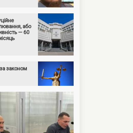
уційне
лювання, або
вність — 60
місяць
за законом