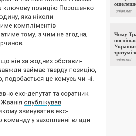
а ключову позицію Порошенко
юдину, яка ніколи
тиме компліментів
ватиме тому, з чим не згодна, —
урчинов.
 що він за жодних обставин
 завжди займає тверду позицію,
, подобається це комусь чи ні.
вно екс-депутат та соратник
 Жванія
опублікував
 якому звинуватив екс-
о команду у захопленні влади