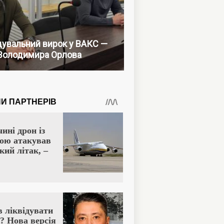
увальний вирок у ВАКС —
Володимира Орлова