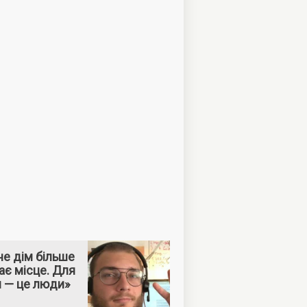
е дім більше
ає місце. Для
м — це люди»