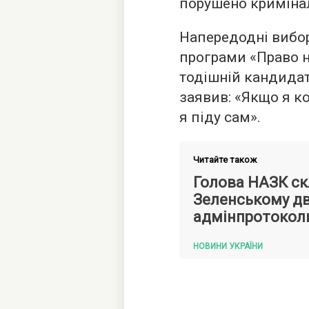
порушено кримінал
Напередодні виборі
програми «Право н
тодішній кандида
заявив: «Якщо я к
я піду сам».
Читайте також
Голова НАЗК ск
Зеленському д
адмінпротокол
НОВИНИ УКРАЇНИ