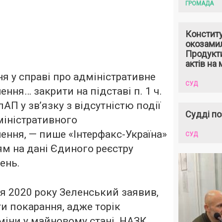
ГРОМАДА
Констит
окозами
Продукти
актів на 
 у справі про адміністративне
СУД
ння… закрити на підставі п. 1 ч.
пАП у зв’язку з відсутністю події
Судді по
міністративного
ення, —
пише
«Інтерфакс-Україна»
СУД
м на дані Єдиного реєстру
ень.
я 2020 року Зеленський заявив,
и покарання, адже торік
міни у майновому стані. НАЗК