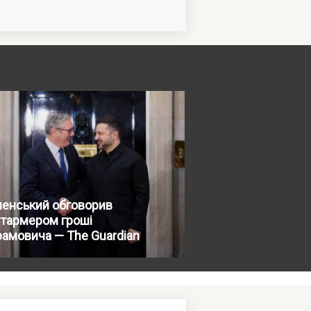
ленський обговорив
Стармером гроші
амовича — The Guardian