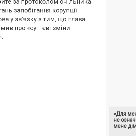
рите за протоколом очільника
тань запобігання корупції
а у зв’язку з тим, що глава
мив про «суттєві зміни
».
«Для мен
не означ
мене ді