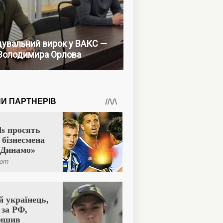
увальний вирок у ВАКС —
Володимира Орлова