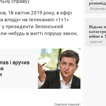
ьну справу).
в, 18 квітня 2019 року, в ефірі
а владу» на телеканалі «1+1»
т у президенти Зеленський
оли-небудь в житті порушу закон,
лав і вручив
ва
и
Помітили помилку?