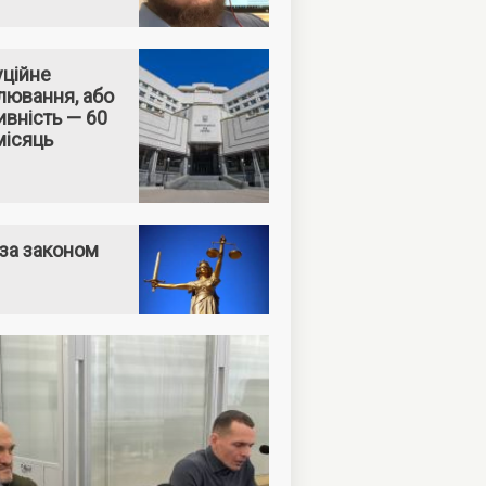
уційне
лювання, або
вність — 60
місяць
за законом