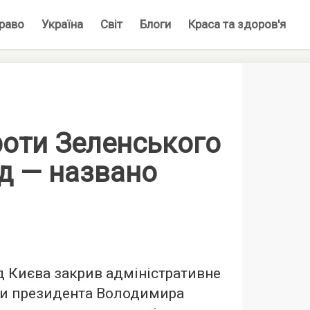
раво
Україна
Світ
Блоги
Краса та здоров'я
роти Зеленського
д — названо
 Києва закрив адміністративне
и президента Володимира