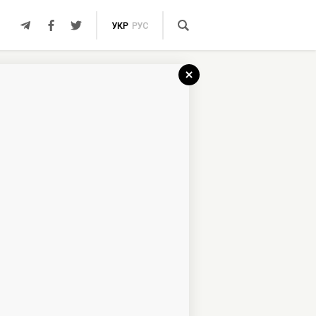
УКР
РУС