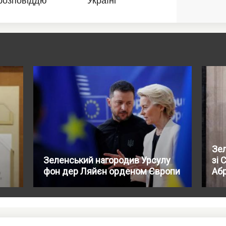
Зе
Зеленський нагородив Урсулу
зі 
фон дер Ляйєн орденом Європи
Абр