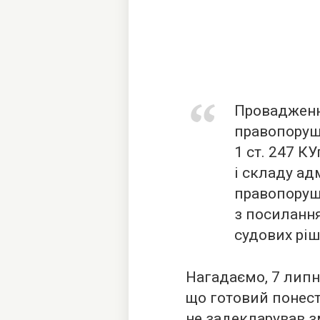
Провадження
правопоруше
1 ст. 247 КУ
і складу ад
правопоруш
з посилання
судових ріш
Нагадаємо, 7 липн
що готовий понест
не задекларував з