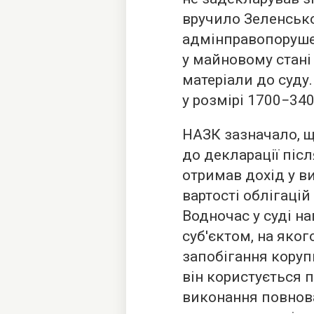
вручило Зеленськ
адмінправопоруше
у майновому стані
матеріали до суду
у розмірі 1700−340
НАЗК зазначало, щ
до декларації післ
отримав дохід у в
вартості облігацій
Водночас у суді н
суб'єктом, на яко
запобігання корупці
він користується 
виконання повнов