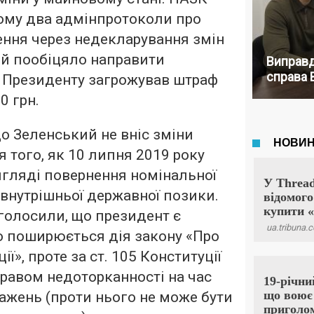
ому два адмінпротоколи про
ння через недекларування змін
 й пообіцяло направити
Виправд
справа 
. Президенту загрожував штраф
0 грн.
о Зеленський не вніс зміни
я того, як 10 липня 2019 року
игляді повернення номінальної
 внутрішньої державної позики.
аголосили, що президент є
го поширюється дія закону «Про
ї», проте за ст. 105 Конституції
правом недоторканності на час
ажень (проти нього не може бути