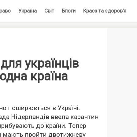
раво
Україна
Світ
Блоги
Краса та здоров'я
для українців
одна країна
но поширюється в Україні.
лада Нідерландів ввела карантин
прибувають до країни. Тепер
и мають пройти двотижневу