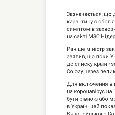
Зазначається, що
карантину є обов’
симптомів захвор
на сайті МЗС Ніде
Раніше міністр за
заявив, що поки У
до списку країн «
Союзу через велик
Для включення в ц
на коронавірус на 
бути рівною або м
в Україні цей пока
Європейського Сою