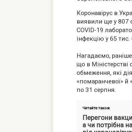
Коронавірус в Укра
виявили ще у 807 о
COVID-19 лаборато
інфекцію у 65 тис. 
Нагадаємо, раніш
що в Міністерстві
обмеження, які дія
«помаранчевої» й 
по 31 серпня.
Читайте також
Перегони вакци
а чи потрібна 