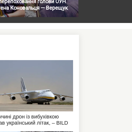
перепоховання голови ОУН
гена Коновальця — Верещук