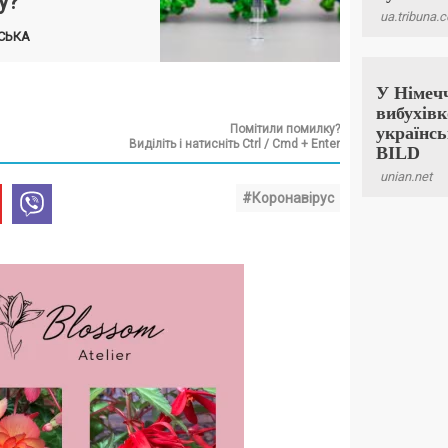
у?
СЬКА
Помітили помилку?
Виділіть і натисніть Ctrl / Cmd + Enter
#Коронавірус