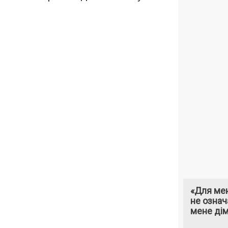
«Для мен
не означ
мене ді