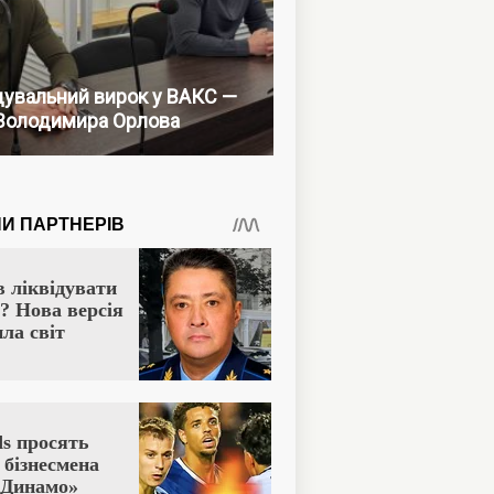
увальний вирок у ВАКС —
Володимира Орлова