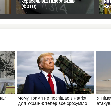
корабель від Нідерландів
на 
(ФОТО)
Єв