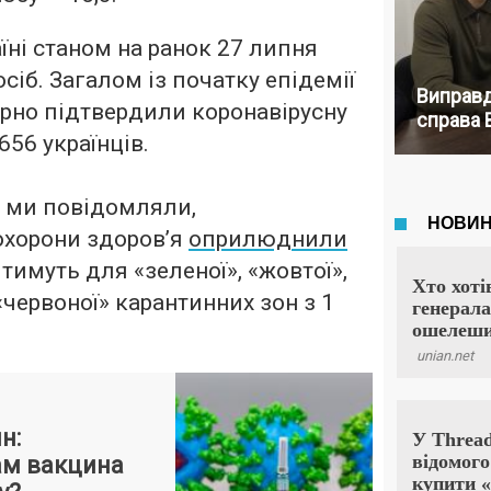
їні станом на ранок 27 липня
сіб. Загалом із початку епідемії
Виправд
рно підтвердили коронавірусну
справа 
656 українців.
е ми повідомляли,
 охорони здоров’я
оприлюднили
тимуть для «зеленої», «жовтої»,
«червоної» карантинних зон з 1
н:
нам вакцина