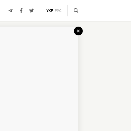
УКР
РУС