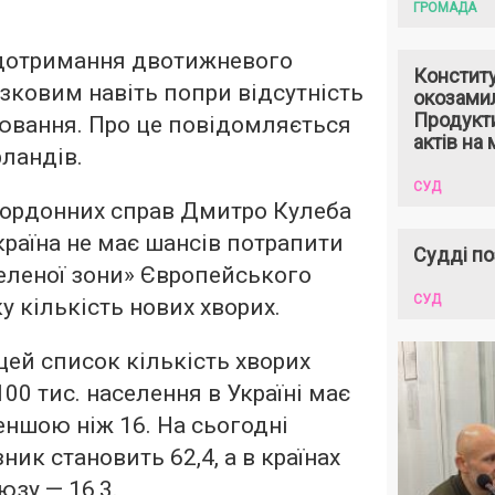
ГРОМАДА
 дотримання двотижневого
Констит
язковим навіть попри відсутність
окозами
Продукти
ювання. Про це повідомляється
актів на 
рландів.
СУД
кордонних справ Дмитро Кулеба
країна не має шансів потрапити
Судді по
зеленої зони» Європейського
СУД
у кількість нових хворих.
ей список кількість хворих
100 тис. населення в Україні має
еншою ніж 16. На сьогодні
зник становить 62,4, а в країнах
зу — 16,3.