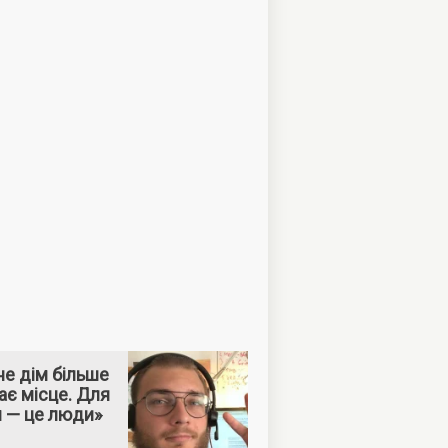
е дім більше
ає місце. Для
м — це люди»