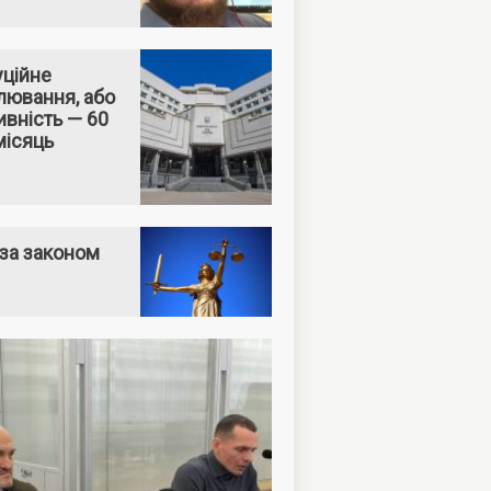
уційне
лювання, або
вність — 60
місяць
за законом