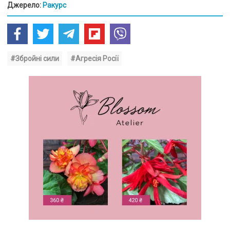
Джерело:
Ракурс
#Збройні сили
#Агресія Росії