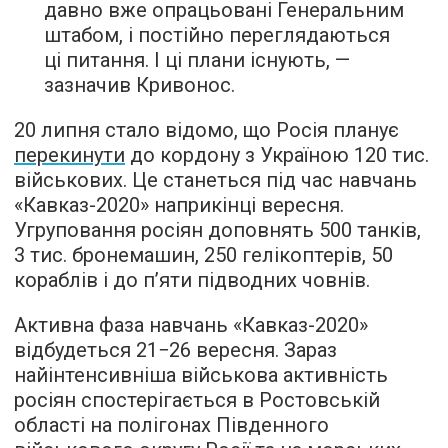
давно вже опрацьовані Генеральним
штабом, і постійно переглядаються
ці питання. І ці плани існують, —
зазначив Кривонос.
20 липня стало відомо, що Росія планує
перекинути
до кордону з Україною 120 тис.
військових. Це станеться під час навчань
«Кавказ-2020» наприкінці вересня.
Угруповання росіян доповнять 500 танків,
3 тис. бронемашин, 250 гелікоптерів, 50
кораблів і до п’яти підводних човнів.
Активна фаза навчань «Кавказ-2020»
відбудеться 21−26 вересня. Зараз
найінтенсивніша військова активність
росіян спостерігається в Ростовській
області на полігонах Південного