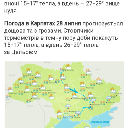
вночі 15−17° тепла, а вдень — 27−29° вище
нуля.
Погода в Карпатах 28 липня
прогнозується
дощова та з грозами. Стовпчики
термометрів в темну пору доби покажуть
15−17° тепла, а вдень 26−29° тепла
за Цельсієм.