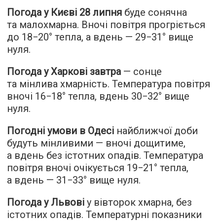
Погода у Києві 28 липня
буде сонячна
та малохмарна. Вночі повітря прогріється
до 18−20° тепла, а вдень — 29−31° вище
нуля.
Погода у Харкові завтра
— сонце
та мінлива хмарність. Температура повітря
вночі 16−18° тепла, вдень 30−32° вище
нуля.
Погодні умови в Одесі
найближчої доби
будуть мінливими — вночі дощитиме,
а вдень без істотних опадів. Температура
повітря вночі очікується 19−21° тепла,
а вдень — 31−33° вище нуля.
Погода у Львові
у вівторок хмарна, без
істотних опадів. Температурні показники