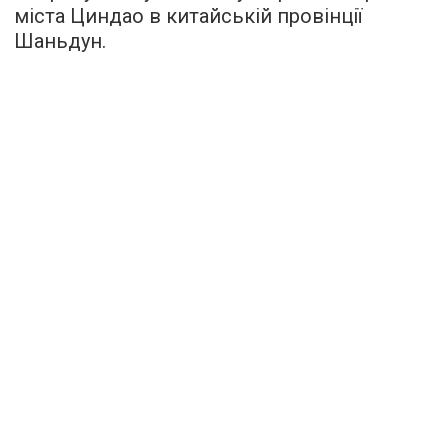
міста Циндао в китайській провінції
Шаньдун.