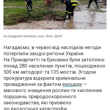
На Закарпатті затопило села. Фото: ДСНС
Нагадаємо, в червні від наслідків негоди
потерпали західні регіони України.
На Прикарпатті та Буковині були затоплені
понад 280 населених пунктів, пошкоджено
500 км автодоріг та 135 мостів. Згодом
прокуратура відкрила кримінальне
провадження за фактом
екоциду
—
масового знищення рослин та численних
порушень природоохоронного
законодавства, які призвело
до екологічної катастрофи.