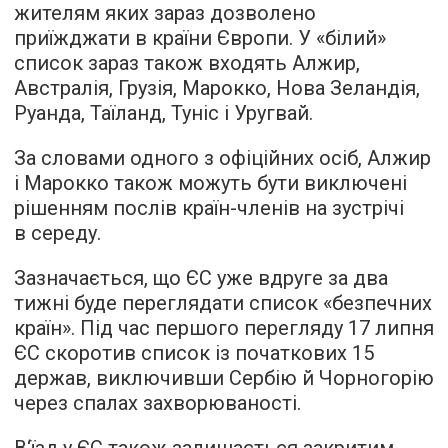
жителям яких зараз дозволено
приїжджати в країни Європи. У «білий»
список зараз також входять Алжир,
Австралія, Грузія, Марокко, Нова Зеландія,
Руанда, Таїланд, Туніс і Уругвай.
За словами одного з офіційних осіб, Алжир
і Марокко також можуть бути виключені
рішенням послів країн-членів на зустрічі
в середу.
Зазначається, що ЄС уже вдруге за два
тижні буде переглядати список «безпечних
країн». Під час першого перегляду 17 липня
ЄС скоротив список із початкових 15
держав, виключивши Сербію й Чорногорію
через спалах захворюваності.
В‘їзд у ЄС також залишається закритим