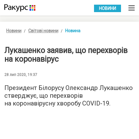
УКР
РУС
НОВИНИ
Новини
Світові новини
Новина
Лукашенко заявив, що перехворів
на коронавірус
28 лип 2020, 19:37
Президент Білорусу Олександр Лукашенко
стверджує, що перехворів
на коронавірусну хворобу COVID-19.