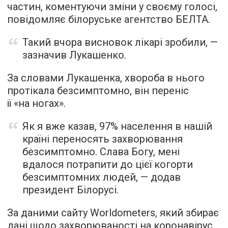
частин, коментуючи зміни у своєму голосі,
повідомляє
білоруське агентство БЕЛТА.
Такий вчора висновок лікарі зробили, —
зазначив Лукашенко.
За словами Лукашенка, хвороба в нього
протікала безсимптомно, він переніс
її «на ногах».
Як я вже казав, 97% населення в нашій
країні переносять захворювання
безсимптомно. Слава Богу, мені
вдалося потрапити до цієї когорти
безсимптомних людей, — додав
президент Білорусі.
За даними сайту Worldometers, який збирає
дані щодо захворюваності на коронавірус,