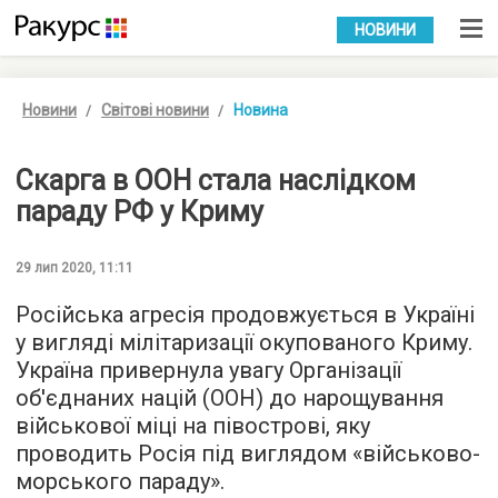
УКР
РУС
НОВИНИ
Новини
Світові новини
Новина
Скарга в ООН стала наслідком
параду РФ у Криму
29 лип 2020, 11:11
Російська агресія продовжується в Україні
у вигляді мілітаризації окупованого Криму.
Україна привернула увагу Організації
об'єднаних націй (ООН) до нарощування
військової міці на півострові, яку
проводить Росія під виглядом «військово-
морського параду».