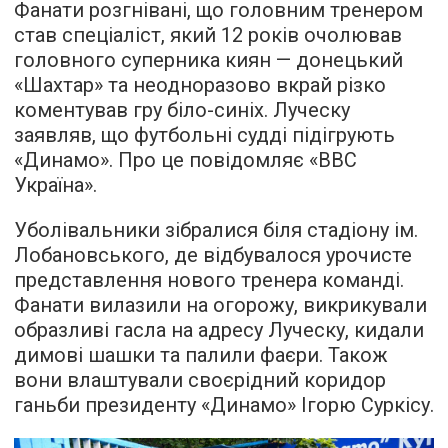
Фанати розгнівані, що головним тренером
став спеціаліст, який 12 років очолював
головного суперника киян — донецький
«Шахтар» та неодноразово вкрай різко
коментував гру біло-синіх. Луческу
заявляв, що футбольні судді підігрують
«Динамо». Про це
повідомляє
«BBC
Україна».
Уболівальники зібралися біля стадіону ім.
Лобановського, де відбувалося урочисте
представлення нового тренера команді.
Фанати вилазили на огорожу, викрикували
образливі гасла на адресу Луческу, кидали
димові шашки та палили фаєри. Також
вони влаштували своєрідний коридор
ганьби президенту «Динамо» Ігорю Суркісу.