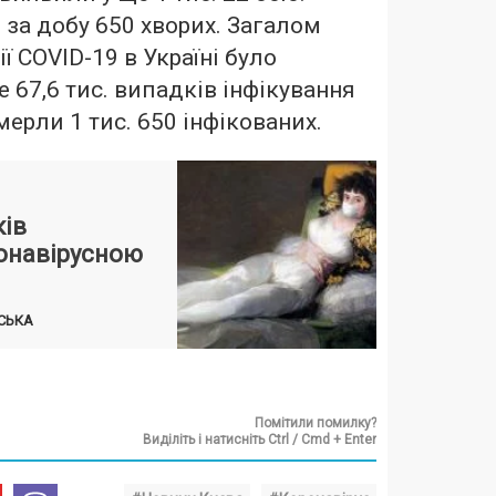
за добу 650 хворих. Загалом
ії COVID-19 в Україні було
 67,6 тис. випадків інфікування
ерли 1 тис. 650 інфікованих.
ків
онавірусною
СЬКА
Помітили помилку?
Виділіть і натисніть Ctrl / Cmd + Enter