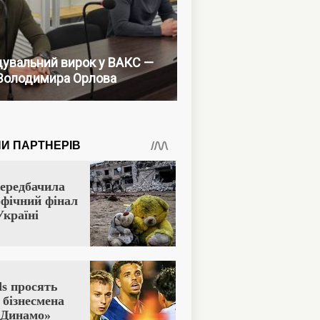
увальний вирок у ВАКС —
Володимира Орлова