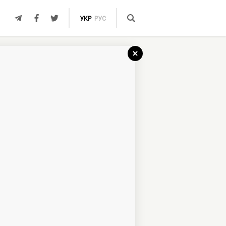
УКР
РУС