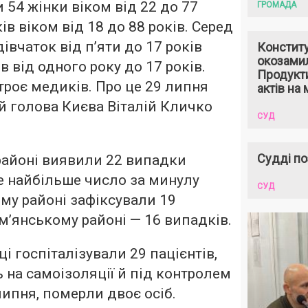
 54 жінки віком від 22 до 77
ГРОМАДА
ків віком від 18 до 88 рокiв. Серед
івчаток від п’яти до 17 років
Констит
окозами
в від одного року до 17 років.
Продукти
 троє медиків. Про це 29 липня
актів на 
 голова Києва Віталій Кличко
СУД
Судді по
районі виявили 22 випадки
е найбільше число за минулу
СУД
му районі зафіксували 19
ом’янському районі — 16 випадків.
і госпіталізували 29 пацієнтів,
ь на самоізоляції й під контролем
 липня, померли двоє осіб.