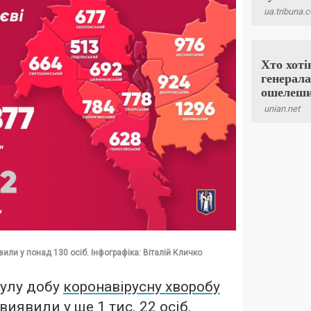
вили у понад 130 осіб. Інфографіка: Віталій Кличко
нулу добу
коронавірусну хворобу
виявили у ще 1 тис. 22 осіб.