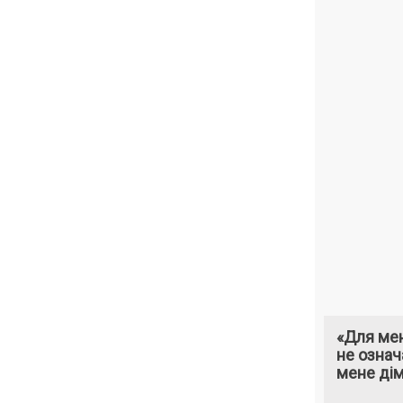
«Для мен
не означ
мене ді