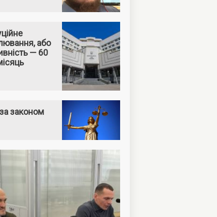
уційне
лювання, або
вність — 60
місяць
за законом