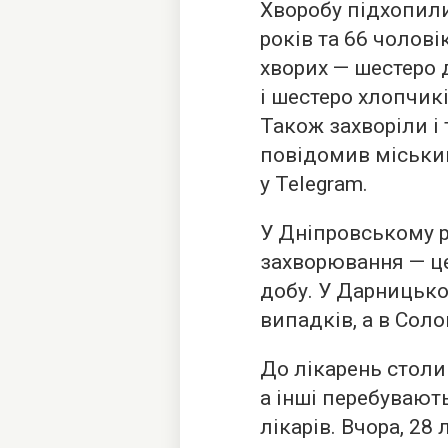
Хворобу підхопили
років та 66 чолові
хворих — шестеро д
і шестеро хлопчикі
Також захворіли і
повідомив міський
у Telegram.
У Дніпровському 
захворювання — ц
добу. У Дарницько
випадків, а в Сол
До лікарень столиц
а інші перебувают
лікарів. Вчора, 28