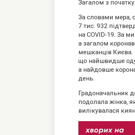
Загалом з початку
За словами мера, 
7 тис. 932 підтве
на COVID-19. За м
а загалом коронав
мешканців Києва. 
що найшвидше оду
а найдовше коронав
день.
Градоначальник д
подолала жінка, я
вилікувалася киянк