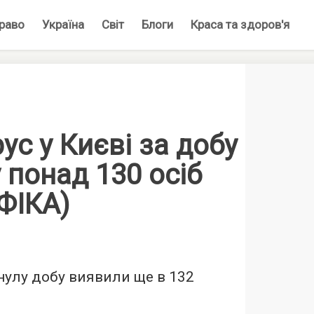
раво
Україна
Світ
Блоги
Краса та здоров'я
ус у Києві за добу
 понад 130 осіб
ФІКА)
нулу добу виявили ще в 132