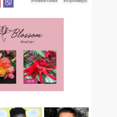
#Новини Києва
#Коронавірус