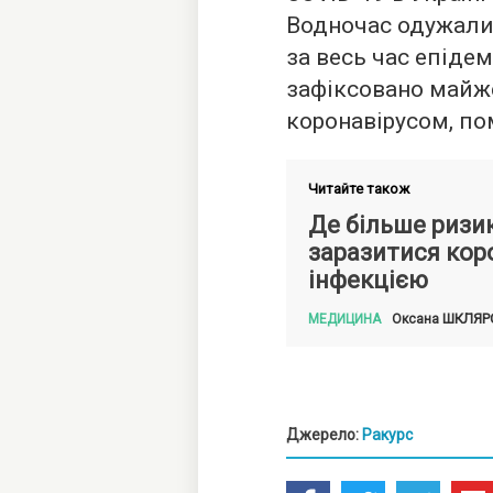
Водночас одужали 
за весь час епідем
зафіксовано майже
коронавірусом, пом
Читайте також
Де більше ризи
заразитися кор
інфекцією
ШКЛЯР
Оксана
МЕДИЦИНА
Джерело:
Ракурс