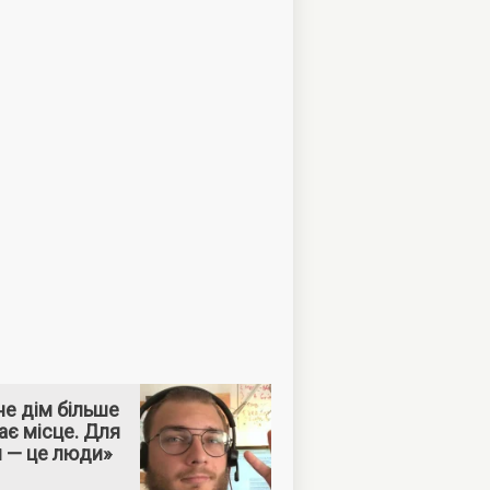
е дім більше
ає місце. Для
м — це люди»