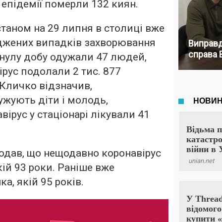
 епідемії померли 132 киян.
станом на 29 липня в столиці вже
рджених випадків захворювання
Виправд
справа 
инулу добу одужали 47 людей,
ірус подолали 2 тис. 877
Кличко відзначив,
жують діти і молодь,
ірус у стаціонарі лікували 41
одав, що нещодавно коронавірус
кій 93 роки. Раніше вже
а, якій 95 років.