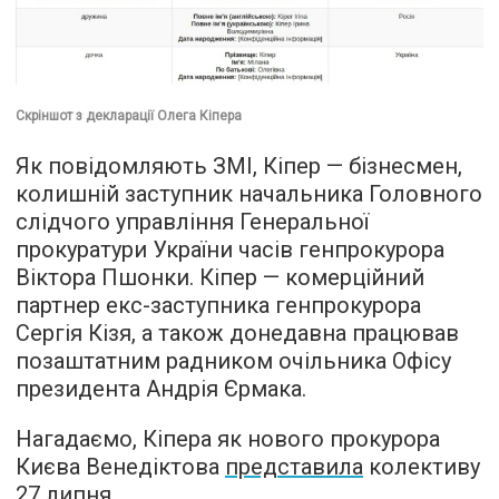
Скріншот з декларації Олега Кіпера
Як повідомляють ЗМІ, Кіпер — бізнесмен,
колишній заступник начальника Головного
слідчого управління Генеральної
прокуратури України часів генпрокурора
Віктора Пшонки. Кіпер — комерційний
партнер екс-заступника генпрокурора
Сергія Кізя, а також донедавна працював
позаштатним радником очільника Офісу
президента Андрія Єрмака.
Нагадаємо, Кіпера як нового прокурора
Києва Венедіктова
представила
колективу
27 липня.