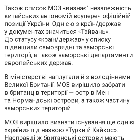
Також список МОЗ «визнає" незалежність
китайських автономій всупереч офіційній
позиції України. Однією з країн/держав
у документах значиться «Тайвань».
До статусу «країн/держав» у списку
підвищили самоврядні та заморські
території, а також заморські департаменти
європейських держав.
В міністерстві наплутали й з володіннями
Великої Британії. МОЗ вирішило забрати
в британців території — острів Мен
та Нормандські острови, а також частину
заморських територій.
МОЗ вирішило визнати існування ще однієї
«країни» під назвою «Турки й Кайкос».
Насправді ж британські острови мають