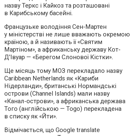
назву Теркс і Кайкоз та розташовані
в Карибському басейні.
Французьке володіння Сен-Мартен
у міністерстві не лише вважають окремою
країною, а й називають її «Святим
Мартіном», а африканську державу Кот-
Д'Івуар — «Берегом Слонової Кістки».
Ще місяць тому МОЗ перекладало назву
Caribbean Netherlands як «Кариби
Нідерланди», британські Нормандські
острови (Channel Islands) мали назву
«Канал-острови», а африканська держава
Того (англійською — Togo) перекладена
в списку як «Йти».
Відмічається, що Google translate