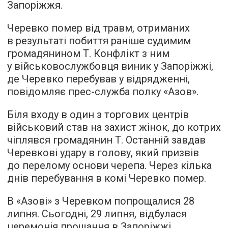
Запоріжжя.
Черевко помер від травм, отриманих
в результаті побиття раніше судимим
громадянином Т. Конфлікт з ним
у військовослужбовця виник у Запоріжжі,
де Черевко перебував у відрядженні,
повідомляє
прес-служба полку «Азов».
Біля входу в один з торгових центрів
військовий став на захист жінок, до котрих
чіплявся громадянин Т. Останній завдав
Черевкові удару в голову, який призвів
до перелому основи черепа. Через кілька
днів перебування в комі Черевко помер.
В «Азові» з Черевком попрощалися 28
липня. Сьогодні, 29 липня, відбулася
церемонія прощання в Запоріжжі.