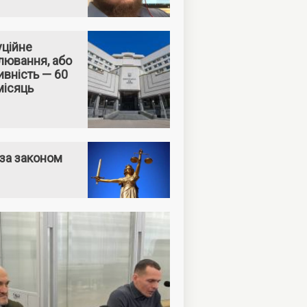
уційне
лювання, або
вність — 60
місяць
за законом