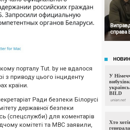
Виправд
справа 
кому порталу Tut. by
не вдалося
і з приводу цього інциденту
ах країни.
секретаріат Ради безпеки Білорусі
мітету державної безпеки
сь (спецслужби) для коментарів
ідчому комітеті та МВС заявили,