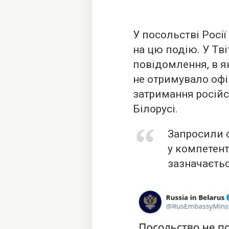
У посольстві Росії
на цю подію. У Тв
повідомлення, в я
не отримувало оф
затримання російс
Білорусі.
Запросили 
у компетент
зазначаєтьс