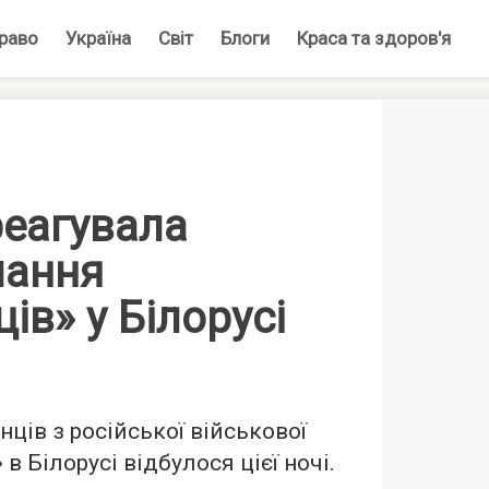
раво
Україна
Світ
Блоги
Краса та здоров'я
реагувала
мання
ів» у Білорусі
ців з російської військової
 в Білорусі відбулося цієї ночі.