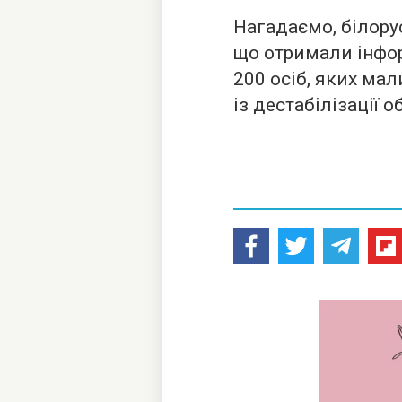
Нагадаємо, білору
що отримали інфор
200 осіб, яких мал
із дестабілізації о