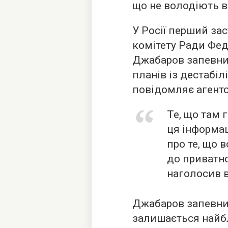
що не володіють 
У Росії перший за
комітету Ради Фе
Джабаров
запевн
планів із дестабілі
повідомляє агентс
Те, що там 
ця інформац
про те, що 
до приватно
наголосив в
Джабаров запевнив,
залишається найб