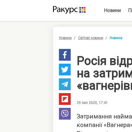
Новини
П
Новини
Світові новини
Новина
Росія від
на затри
«вагнерівц
29 лип 2020, 17:41
Затримання найман
компанії «Вагнера»