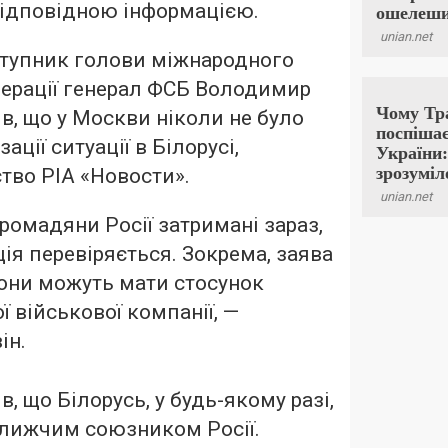
відповідною інформацією.
ступник голови міжнародного
дерації генерал ФСБ Володимир
ив
, що у Москви ніколи не було
зації ситуації в Білорусі,
тво РІА «Новости».
громадяни Росії затримані зараз,
ія перевіряється. Зокрема, заява
вони можуть мати стосунок
ї військової компанії, —
ін.
 що Білорусь, у будь-якому разі,
лижчим союзником Росії.