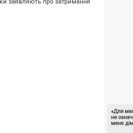
ики заявляють про затримання
«Для мен
не означ
мене ді