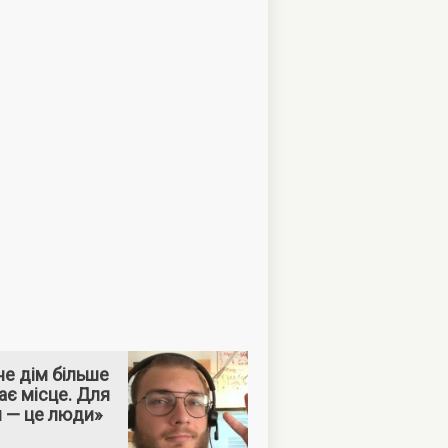
е дім більше
ає місце. Для
м — це люди»