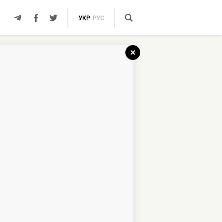
УКР
РУС