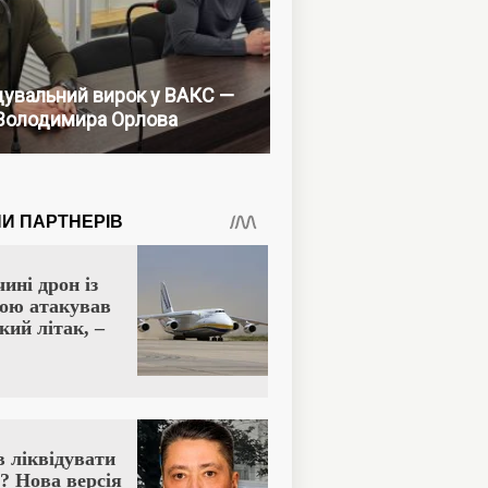
увальний вирок у ВАКС —
Володимира Орлова