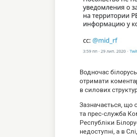
Водночас білорусь
отримати коментар
в силових структур
Зазначається, що 
та прес-служба Ко
Республіки Білору
недоступні, а в Сл