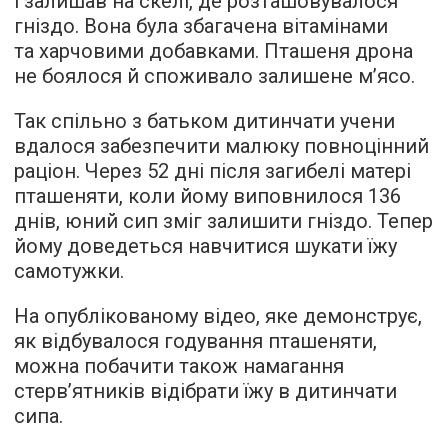
і залишав на скелі, де розташовувалося
гніздо. Вона була збагачена вітамінами
та харчовими добавками. Пташеня дрона
не боялося й споживало залишене м’ясо.
Так спільно з батьком дитинчати учени
вдалося забезпечити малюку повноцінний
раціон. Через 52 дні після загибелі матері
пташеняти, коли йому виповнилося 136
днів, юний сип зміг залишити гніздо. Тепер
йому доведеться навчитися шукати їжу
самотужки.
На опублікованому відео, яке демонструє,
як відбувалося годування пташеняти,
можна побачити також намагання
стерв’ятників відібрати їжу в дитинчати
сипа.