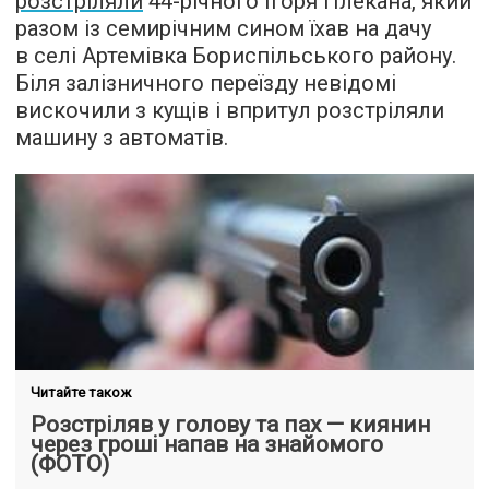
розстріляли
44-річного Ігоря Плекана, який
разом із семирічним сином їхав на дачу
в селі Артемівка Бориспільського району.
Біля залізничного переїзду невідомі
вискочили з кущів і впритул розстріляли
машину з автоматів.
Читайте також
Розстріляв у голову та пах — киянин
через гроші напав на знайомого
(ФОТО)