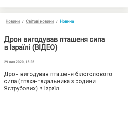
Новини
Світові новини
Новина
Дрон вигодував пташеня сипа
в Ізраїлі (ВІДЕО)
29 лип 2020, 18:28
Дрон вигодував пташеня білоголового
сипа (птаха-падальника з родини
Яструбових) в Ізраїлі.