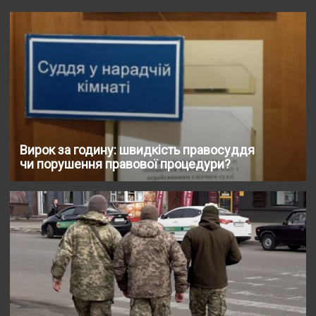
Вирок за годину: швидкість правосуддя
чи порушення правової процедури?