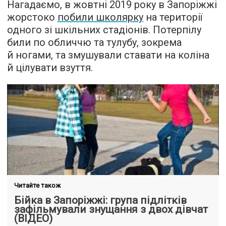
Нагадаємо, в жовтні 2019 року в Запоріжжі
жорстоко
побили школярку
на території
одного зі шкільних стадіонів. Потерпілу
били по обличчю та тулубу, зокрема
й ногами, та змушували ставати на коліна
й цілувати взуття.
Читайте також
Бійка в Запоріжжі: група підлітків
зафільмували знущання з двох дівчат
(ВІДЕО)