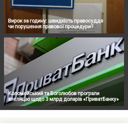
Вирок за годину: швидкість правосуддя
чи порушення правової процедури?
Коломойський та Боголюбов програли
апеляцію щодо 3 млрд доларів «ПриватБанку»