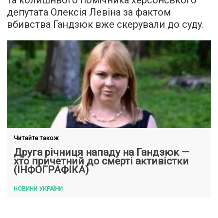
та колишнього помічника херсонського
депутата Олексія Левіна за фактом
вбивства Гандзюк вже скерували до суду.
Читайте також
Друга річниця нападу на Гандзюк —
хто причетний до смерті активістки
(ІНФОГРАФІКА)
НОВИНИ УКРАЇНИ