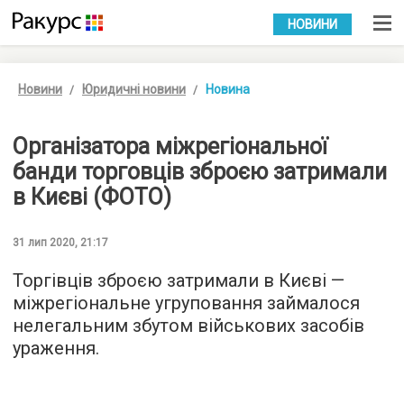
УКР
РУС
НОВИНИ
Новини
Юридичні новини
Новина
Організатора міжрегіональної
банди торговців зброєю затримали
в Києві (ФОТО)
31 лип 2020, 21:17
Торгівців зброєю затримали в Києві —
міжрегіональне угруповання займалося
нелегальним збутом військових засобів
ураження.