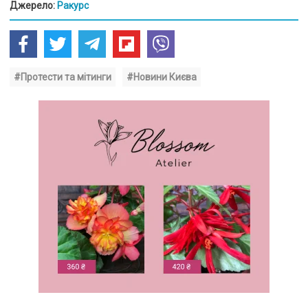
Джерело:
Ракурс
#Протести та мітинги
#Новини Києва