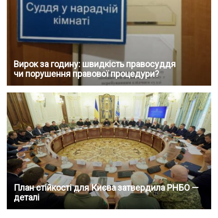
Вирок за годину: швидкість правосуддя
чи порушення правової процедури?
План стійкості для Києва затвердила РНБО —
деталі