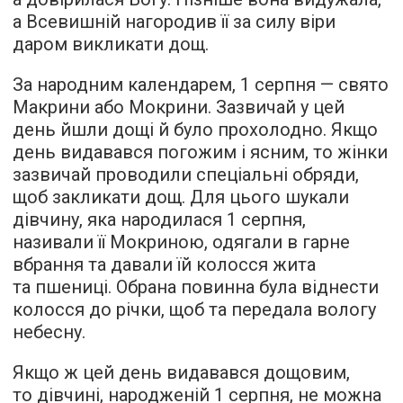
а Всевишній нагородив її за силу віри
даром викликати дощ.
За народним календарем, 1 серпня — свято
Макрини або Мокрини. Зазвичай у цей
день йшли дощі й було прохолодно. Якщо
день видавався погожим і ясним, то жінки
зазвичай проводили спеціальні обряди,
щоб закликати дощ. Для цього шукали
дівчину, яка народилася 1 серпня,
називали її Мокриною, одягали в гарне
вбрання та давали їй колосся жита
та пшениці. Обрана повинна була віднести
колосся до річки, щоб та передала вологу
небесну.
Якщо ж цей день видавався дощовим,
то дівчині, народженій 1 серпня, не можна