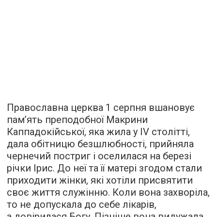
Православна церква 1 серпня вшановує
пам’ять преподобної Макрини
Каппадокійської, яка жила у IV столітті,
дала обітницю безшлюбності, прийняла
чернечий постриг і оселилася на березі
річки Ірис. До неї та її матері згодом стали
приходити жінки, які хотіли присвятити
своє життя служінню. Коли вона захворіла,
то не допускала до себе лікарів,
а довірилася Богу. Пізніше вона видужала,