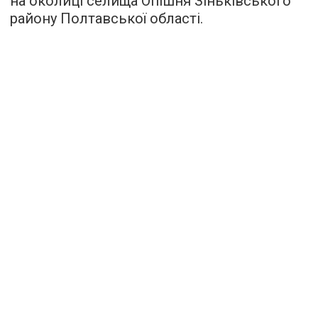
на околиці селища Опішня Зіньківського
району Полтавської області.