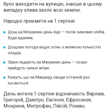
було виходити на вулицю, інакше в цьому
випадку злива заллє всю землю.
Народні прикмети на 1 серпня:
Дощ на Мокринин день йде — посів зимових хлібів
буде вдалим;
Дощова погода віщує осінь з великою кількістю
опадів;
Зірки падають на Макринин день — скоро
прийдуть сильні вітри;
Кажуть, що на Макриду оводи останній раз
кусаються.
День ангела 1 серпня відзначають Варлам,
Григорій, Дмитро, Євгенія, Єфросинія,
Мокрина, Митрофан, Паїсій, Роман,