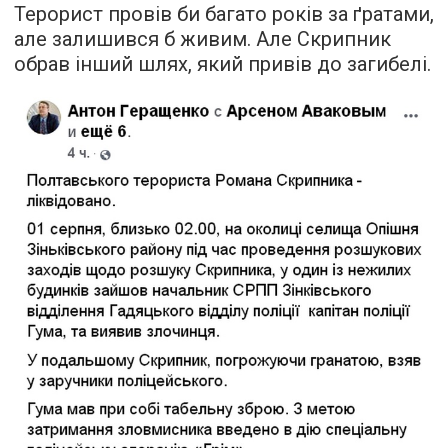
Терорист провів би багато років за ґратами,
але залишився б живим. Але Скрипник
обрав інший шлях, який привів до загибелі.