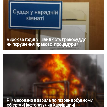
Вирок за годину: швидкість правосуддя
чи порушення правової процедури?
РФ масовано вдарила по газовидобувному
об'єкту «Нафтогазу» на Харківщині