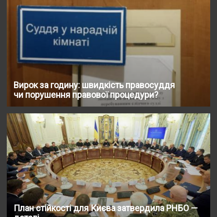
Вирок за годину: швидкість правосуддя
чи порушення правової процедури?
План стійкості для Києва затвердила РНБО —