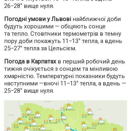
26−28° вище нуля.
Погодні умови у Львові
найближчої доби
будуть хорошими — обіцяють сонце
та тепло. Стовпчики термометрів в темну
пору доби покажуть 11−13° тепла, а вдень
25−27° тепла за Цельсієм.
Погода в Карпатах
в перший робочий день
тижня очікується з сонцем та мінливою
хмарністю. Температурні показники будуть
наступними —вночі 11−13° тепла, а вдень —
25−28° вище нуля.