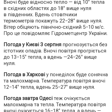
Вночі буде відносно тепло — від 10° тепла
в східних областях до 18° вище нуля
в південних. Вдень стовпчики
термометрів покажуть 22−28° вище нуля.
Вітер обіцяють північно-східний 5−10 м/с.
Про це повідомляє Гідрометцентр України.
Погода у Києві 3 серпня
прогнозується без
істотних опадів. Вночі повітря прогріється
до 13−15° тепла, а вдень —24−26° вище
нуля.
Погода в Харкові
у понеділок буде сонячна
та малохмарна. Температура повітря вночі
12−14° тепла, вдень 25−27° вище нуля.
Погода завтра Одесі
теж очікується
малохмарна та тепла. Температура повітря
вночі очікується 16−18° тепла, а вдень —