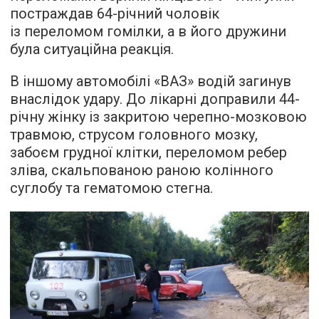
постраждав 64-річний чоловік
із переломом гомілки, а в його дружини
була ситуаційна реакція.
В іншому автомобілі «ВАЗ» водій загинув
внаслідок удару. До лікарні доправили 44-
річну жінку із закритою черепно-мозковою
травмою, струсом головного мозку,
забоєм грудної клітки, переломом ребер
зліва, скальпованою раною колінного
суглобу та гематомою стегна.