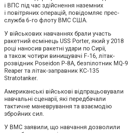
і ВПС під час здійснення наземних
і повітряних операцій, повідомляє прес-
служба 6-го флоту ВМС США.
У військових навчаннях брали участь
ракетний есмінець USS Porter, який у 2018
році наносив ракетні удари по Сирії,
а також чотири винищувачі F-16, літак-
розвідник Poseidon P-8A, безпілотник MQ-9
Reaper та літак-заправник KC-135
Stratotanker.
Американські військові відпрацьовували
навчальні сценарії, які передбачали
тактичне маневрування та взаємодію
збройних сил.
У ВМС заявили, що навчання дозволили