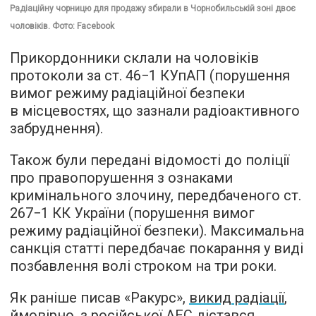
Радіаційну чорницю для продажу збирали в Чорнобильській зоні двоє
чоловіків. Фото: Facebook
Прикордонники склали на чоловіків
протоколи за ст. 46−1 КУпАП (порушення
вимог режиму радіаційної безпеки
в місцевостях, що зазнали радіоактивного
забруднення).
Також були передані відомості до поліції
про правопорушення з ознаками
кримінального злочину, передбаченого ст.
267−1 КК України (порушення вимог
режиму радіаційної безпеки). Максимальна
санкція статті передбачає покарання у виді
позбавлення волі строком на три роки.
Як раніше писав «Ракурс»,
викид радіації
,
ймовірно, з російської АЕС дістався