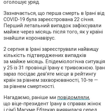
оголошує уряд.
Зазначається, що перша смерть в Ірані від
COVID-19 була зареєстрована 22 січня.
Перший летальний випадок зафіксували
майже через місяць після того, як у країні
знайшли коронавірус.
2 серпня в Ірані зареєстрували найвищу
кількість підтверджених випадків
за майже місяць. Епідеміологічна ситуація
у 25 із 31 провінції Ірану є тривожною. Іран
зараз посідає дев’яте місце в рейтингу
країн за рівнем захворюваності, 10-те —
за рівнем смертності.
Нагадаємо, раніше ми
повідомляли
,
що віце-президент Ірану в справах жінок
і сім’ї Масуме Ебтекар виявилася серед