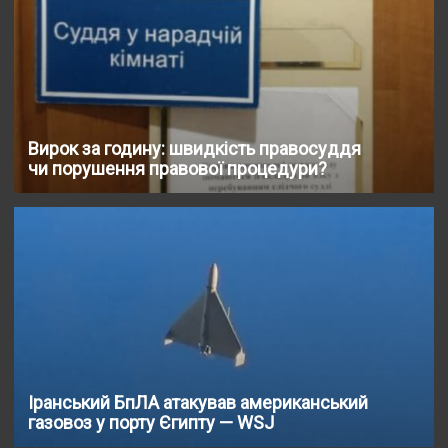
Вирок за годину: швидкість правосуддя
чи порушення правової процедури?
Іранський БпЛА атакував американський
газовоз у порту Єгипту — WSJ