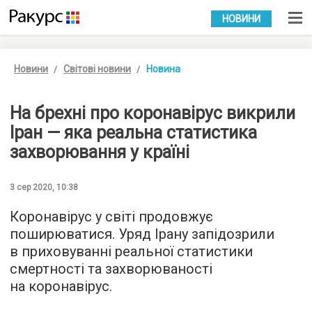
УКР
РУС
НОВИНИ
Новини
Світові новини
Новина
На брехні про коронавірус викрили
Іран — яка реальна статистика
захворювання у країні
3 сер 2020, 10:38
Коронавірус у світі продовжує
поширюватися. Уряд Ірану запідозрили
в приховуванні реальної статистики
смертності та захворюваності
на коронавірус.