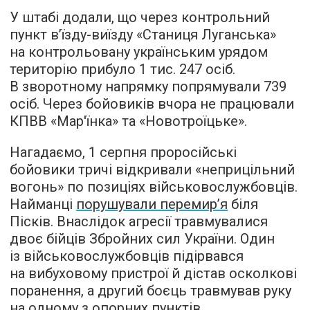
У штабі додали, що через контрольний
пункт в’їзду-виїзду «Станиця Луганська»
на контрольовану українським урядом
територію прибуло 1 тис. 247 осіб.
В зворотному напрямку попрямували 739
осіб. Через бойовиків вчора не працювали
КПВВ «Мар'їнка» та «Новотроїцьке».
Нагадаємо, 1 серпня проросійські
бойовики тричі відкривали «неприцільний
вогонь» по позиціях військовослужбовців.
Найманці
порушували перемир’я
біля
Пісків. Внаслідок агресії травмувалися
двоє бійців Збройних сил України. Один
із військовослужбовців підірвався
на вибуховому пристрої й дістав осколкові
поранення, а другий боєць травмував руку
на одному з опорних пунктів.