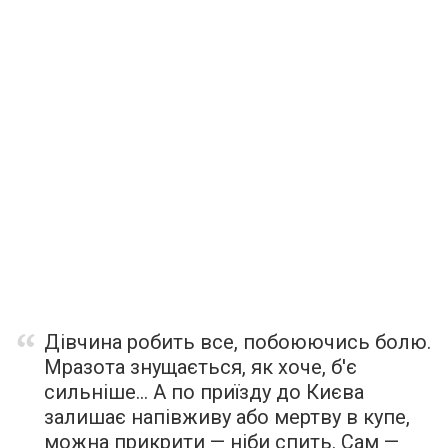
Дівчина робить все, побоюючись болю.
Мразота знущається, як хоче, б'є
сильніше… А по приїзду до Києва
залишає напівживу або мертву в купе,
можна прикрити — ніби спить. Сам —