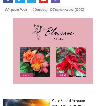
#Агресія Росії
#Операція Об’єднаних сил (ООС)