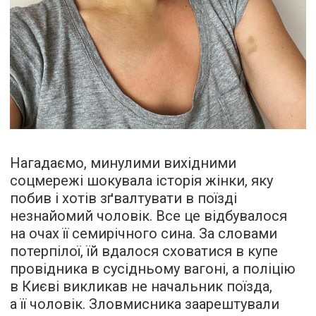
Нагадаємо, минулими вихідними
соцмережі шокувала історія жінки, яку
побив і хотів зґвалтувати в поїзді
незнайомий чоловік. Все це відбувалося
на очах її семирічного сина. За словами
потерпілої, їй вдалося сховатися в купе
провідника в сусідньому вагоні, а поліцію
в Києві викликав не начальник поїзда,
а її чоловік. Зловмисника заарештували