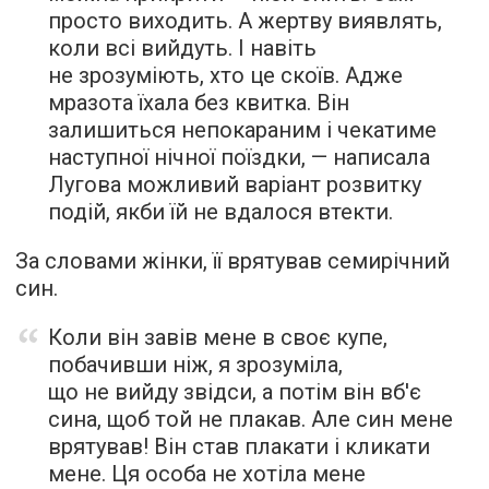
просто виходить. А жертву виявлять,
коли всі вийдуть. І навіть
не зрозуміють, хто це скоїв. Адже
мразота їхала без квитка. Він
залишиться непокараним і чекатиме
наступної нічної поїздки, — написала
Лугова можливий варіант розвитку
подій, якби їй не вдалося втекти.
За словами жінки, її врятував семирічний
син.
Коли він завів мене в своє купе,
побачивши ніж, я зрозуміла,
що не вийду звідси, а потім він вб'є
сина, щоб той не плакав. Але син мене
врятував! Він став плакати і кликати
мене. Ця особа не хотіла мене