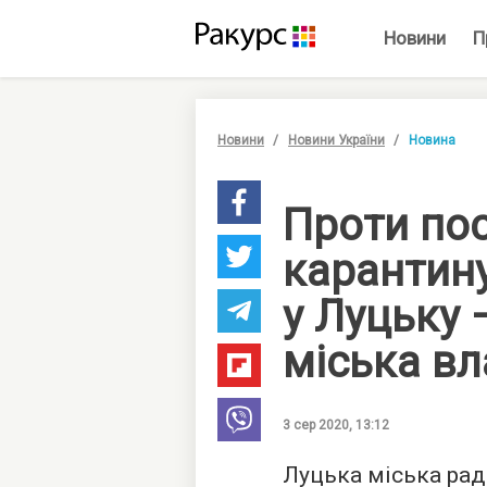
Новини
П
Новини
Новини України
Новина
Проти по
карантин
у Луцьку 
міська в
3 сер 2020, 13:12
Луцька міська ра