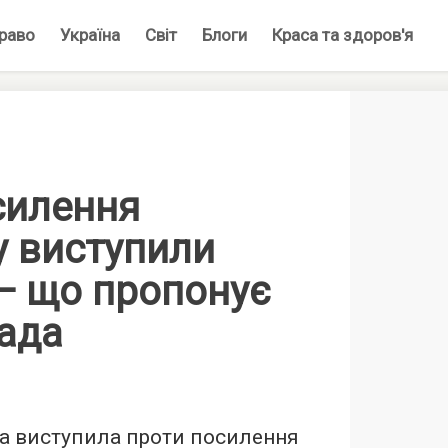
раво
Україна
Світ
Блоги
Краса та здоров'я
силення
у виступили
— що пропонує
лада
да виступила проти посилення