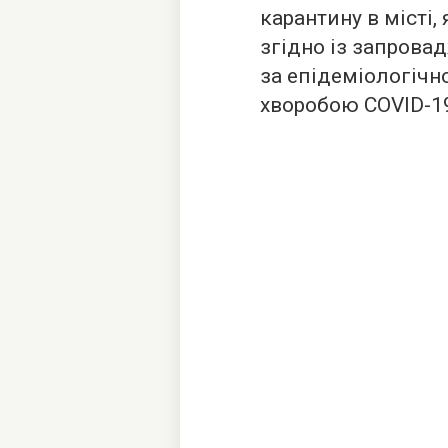
карантину в місті,
згідно із запрова
за епідеміологічн
хворобою COVID-1