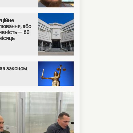
уційне
лювання, або
вність — 60
місяць
за законом