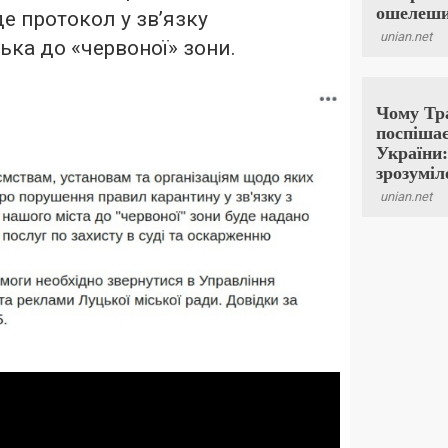
е протокол у зв’язку
ька до «червоної» зони.