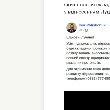
яких поліція склад
з віднесенням Луц