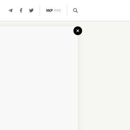
УКР
РУС