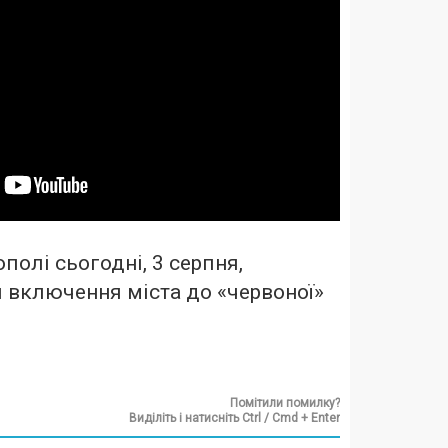
полі сьогодні, 3 серпня,
 включення міста до «червоної»
Помітили помилку?
Виділіть і натисніть Ctrl / Cmd + Enter