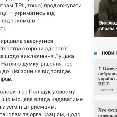
трам ТРЦ тощо) продовжувати
іції — утриматись від
х підприємців
Виправд
ті.
справа 
вирішила звернутися
стерства охорони здоров’я
ва щодо виключення Луцька
. На їхню думку, рішення про
до цієї зони не відповідає
прав.
олови Ігор Поліщук у своєму
, що місцева влада надаватиме
у усім підприємцям,
тановам та організаціям, щодо