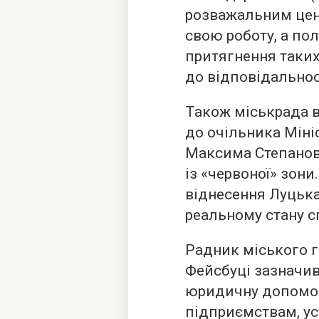
розважальним цен
свою роботу, а пол
притягнення таки
до відповідальнос
Також міськрада 
до очільника Міні
Максима Степано
із «червоної» зони
віднесення Луцька 
реальному стану с
Радник міського г
Фейсбуці зазначив
юридичну допомог
підприємствам, ус