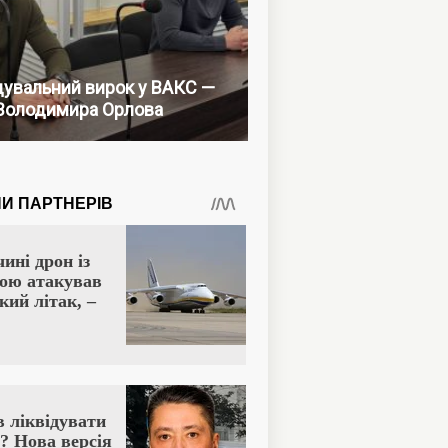
увальний вирок у ВАКС —
Володимира Орлова