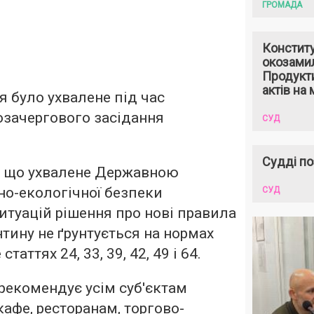
ГРОМАДА
Констит
окозами
Продукти
актів на 
я було ухвалене під час
озачергового засідання
СУД
Судді по
, що ухвалене Державною
но-екологічної безпеки
СУД
итуацій рішення про нові правила
тину не ґрунтується на нормах
статтях 24, 33, 39, 42, 49 і 64.
рекомендує усім суб'єктам
афе, ресторанам, торгово-