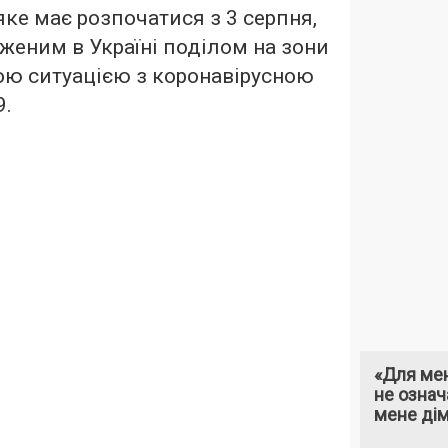
 яке має розпочатися з 3 серпня,
дженим в Україні поділом на зони
ою ситуацією з коронавірусною
9.
«Для мен
не означ
мене ді