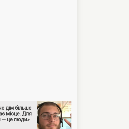
е дім більше
ає місце. Для
м — це люди»