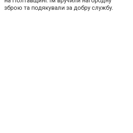
на Полтавщині. Їм вручили нагородну
зброю та подякували за добру службу.