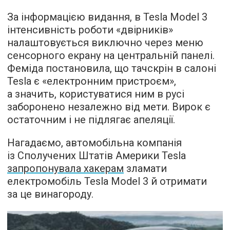
За інформацією видання, в Tesla Model 3
інтенсивність роботи «двірників»
налаштовується виключно через меню
сенсорного екрану на центральній панелі.
Феміда постановила, що тачскрін в салоні
Tesla є «електронним пристроєм»,
а значить, користуватися ним в русі
заборонено незалежно від мети. Вирок є
остаточним і не підлягає апеляції.
Нагадаємо, автомобільна компанія
із Сполучених Штатів Америки Tesla
запропонувала хакерам
зламати
електромобіль Tesla Model 3 й отримати
за це винагороду.