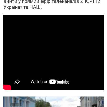
вийти у прямий ефір телеканалів ZIK, «112
Україна» та НАШ.