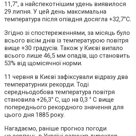
11,7°, а найспекотнішим удень ​​виявилося
29 липня. У цей день максимальна
температура після опівдня досягла +32,7°C.
Згідно зі спостереженнями, за місяць було
всього вісім днів із температурою повітря
вище +30 градусів. Також у Києві випало
всього лише 46,5 мм опадів, що становить
53% від щомісячної норми.
11 червня в Києві зафіксували відразу два
температурних рекорди. Тоді
середньодобова температура повітря
становила +26,3° С, що на 0,3 ° С вище
попереднього рекордного значення для
цього дня 1885 року.
Нагадаємо, раніше прогноз погоди
на серпень в Україні
озвучив
директор