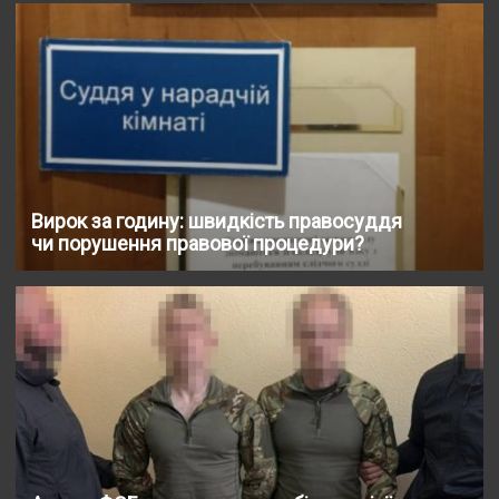
Вирок за годину: швидкість правосуддя
чи порушення правової процедури?