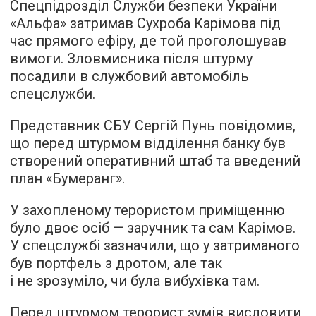
Спецпідрозділ Служби безпеки України
«Альфа» затримав Сухроба Карімова під
час прямого ефіру, де той проголошував
вимоги. Зловмисника після штурму
посадили в службовий автомобіль
спецслужби.
Представник СБУ Сергій Пунь повідомив,
що перед штурмом відділення банку був
створений оперативний штаб та введений
план «Бумеранг».
У захопленому терористом приміщенню
було двоє осіб — заручник та сам Карімов.
У спецслужбі зазначили, що у затриманого
був портфель з дротом, але так
і не зрозуміло, чи була вибухівка там.
Перед штурмом терорист зумів висловити