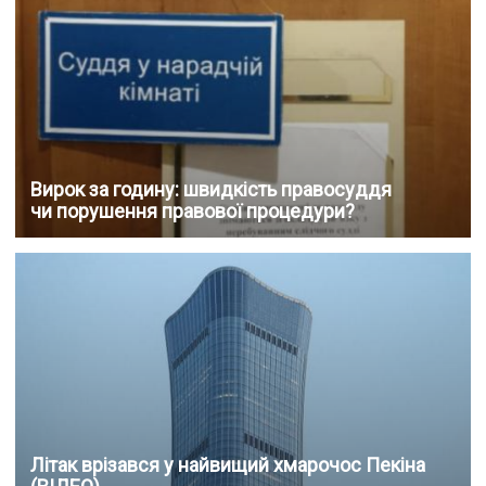
Вирок за годину: швидкість правосуддя
чи порушення правової процедури?
Літак врізався у найвищий хмарочос Пекіна