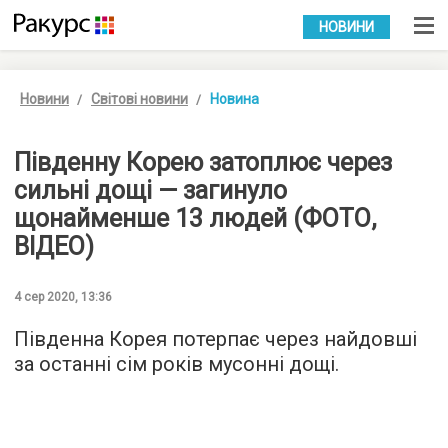
УКР
РУС
НОВИНИ
Новини
Світові новини
Новина
Південну Корею затоплює через
сильні дощі — загинуло
щонайменше 13 людей (ФОТО,
ВІДЕО)
4 сер 2020, 13:36
Південна Корея потерпає через найдовші
за останні сім років мусонні дощі.