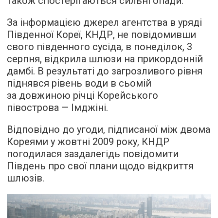
також спостерігаються сильні опади.
За інформацією джерел агентства в уряді
Південної Кореї, КНДР, не повідомивши
свого південного сусіда, в понеділок, 3
серпня, відкрила шлюзи на прикордонній
дамбі. В результаті до загрозливого рівня
піднявся рівень води в сьомій
за довжиною річці Корейського
півострова — Імджіні.
Відповідно до угоди, підписаної між двома
Кореями у жовтні 2009 року, КНДР
погодилася заздалегідь повідомити
Південь про свої плани щодо відкриття
шлюзів.