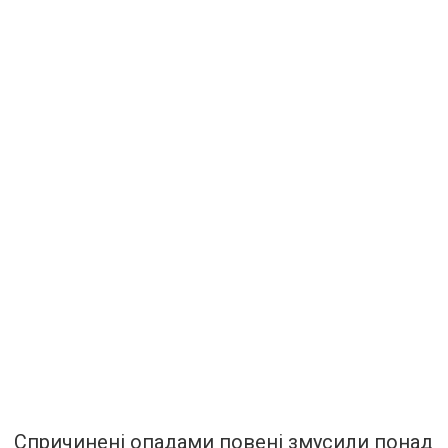
Спричинені опадами повені змусили понад