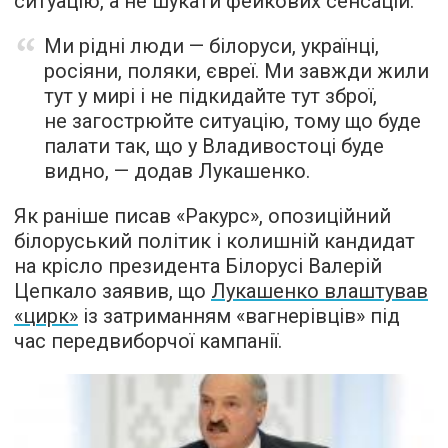
ситуацію, а не шукати фейкових сенсацій.
Ми рідні люди — білоруси, українці,
росіяни, поляки, євреї. Ми завжди жили
тут у мирі і не підкидайте тут зброї,
не загострюйте ситуацію, тому що буде
палати так, що у Владивостоці буде
видно, — додав Лукашенко.
Як раніше писав «Ракурс», опозиційний
білоруський політик і колишній кандидат
на крісло президента Білорусі Валерій
Цепкало заявив, що
Лукашенко влаштував
«цирк»
із затриманням «вагнерівців» під
час передвиборчої кампанії.