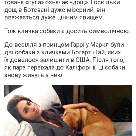
тсвана «пула» означає «дощ». І оскільки
дощ в Ботсвані дуже мізерний, він
вважається дуже цінним явищем.
Тож кличка собаки є досить символічною.
До весілля з принцом Гаррі у Маркл були
дві собаки з кличками Богарт і Гай, яких
їх довелося залишити в США. Після того,
як пара переїхала до Каліфорнії, ці собаки
знову живуть з нею.