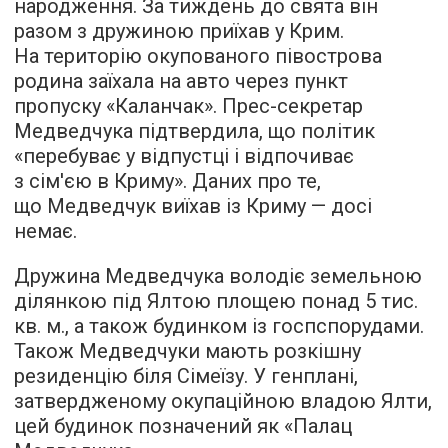
народження. За тиждень до свята він
разом з дружиною приїхав у Крим.
На територію окупованого півострова
родина заїхала на авто через пункт
пропуску «Каланчак». Прес-секретар
Медведчука підтвердила, що політик
«перебуває у відпустці і відпочиває
з сім'єю в Криму». Даних про те,
що Медведчук виїхав із Криму — досі
немає.
Дружина Медведчука володіє земельною
ділянкою під Ялтою площею понад 5 тис.
кв. м., а також будинком із госпспорудами.
Також Медведчуки мають розкішну
резиденцію біля Сімеїзу. У генплані,
затвердженому окупаційною владою Ялти,
цей будинок позначений як «Палац