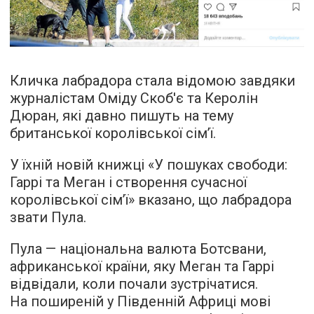
Кличка лабрадора стала відомою завдяки
журналістам Оміду Скоб'є та Керолін
Дюран, які давно пишуть на тему
британської королівської сім’ї.
У їхній новій книжці «У пошуках свободи:
Гаррі та Меган і створення сучасної
королівської сім’ї» вказано, що лабрадора
звати Пула.
Пула — національна валюта Ботсвани,
африканської країни, яку Меган та Гаррі
відвідали, коли почали зустрічатися.
На поширеній у Південній Африці мові