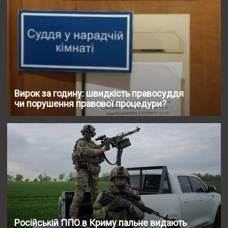
Вирок за годину: швидкість правосуддя
чи порушення правової процедури?
Російській ППО в Криму пальне видають