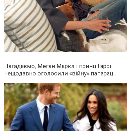
Нагадаємо, Меган Маркл і принц Гаррі
нещодавно
оголосили
«війну» папараці.