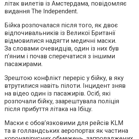
літак вилетів із Амстердама,
повідомляє
видання The Independent.
Бійка розпочалася після того, як двоє
відпочивальників із Великої Британії
відмовилися надягти медичні маски.
За словами очевидців, один із них був
п’яним і почав сперечатися з іншими
пасажирами.
Зрештою конфлікт переріс у бійку, в яку
втрутилися навіть пілоти. Інцидент зняв
на відео один із пасажирів. Осіб, які
розпочали бійку, заарештувала поліція
після прибуття літака на Ібіцу.
Маски є обов’язковими для рейсів KLM
та в голландських аеропортах як частина
коронавірусних обмежень, запроваджених