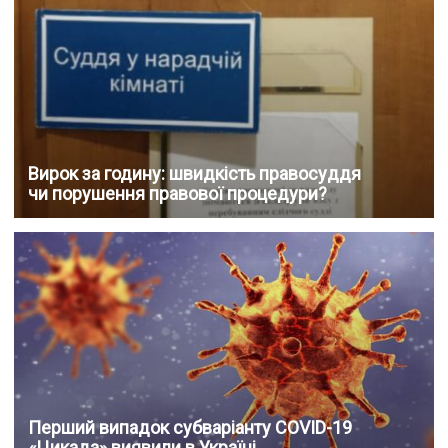
Вирок за годину: швидкість правосуддя
чи порушення правової процедури?
Перший випадок субваріанту COVID-19
«Цикада» виявили в Україні