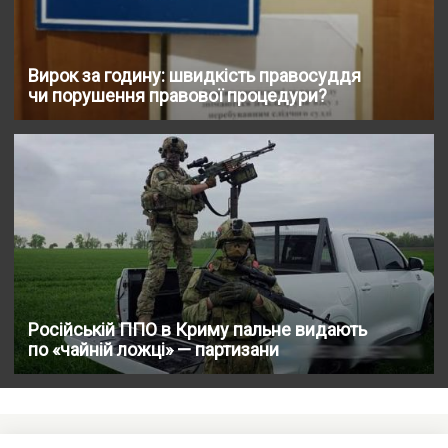
Вирок за годину: швидкість правосуддя
чи порушення правової процедури?
Російській ППО в Криму пальне видають
по «чайній ложці» — партизани