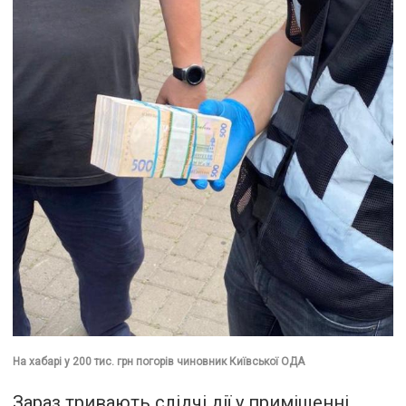
На хабарі у 200 тис. грн погорів чиновник Київської ОДА
Зараз тривають слідчі дії у приміщенні