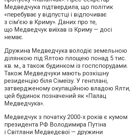
Медведчука підтвердила, що політик
«перебуває у відпустці і відпочиває
з сім'єю в Криму». Даних про те,
що Медведчук виїхав із Криму — досі
немає.
Дружина Медведчука володіє земельною
ділянкою під Ялтою площею понад 5 тис.
кв. м., а також будинком із госпспорудами.
Також Медведчуки мають розкішну
резиденцію біля Сімеїзу. У генплані,
затвердженому окупаційною владою Ялти,
цей будинок позначений як «Палац
Медведчука».
Медведчук з початку 2000-х років є кумом
президента РФ Володимира Путіна
і Світлани Медведєвої — дружини