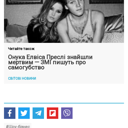
Читайте також
Онука Елвіса Преслі знайшли
мертвим — ЗМІ пишуть про
самогубство
СВІТОВІ НОВИНИ
#Шоу-бізнес