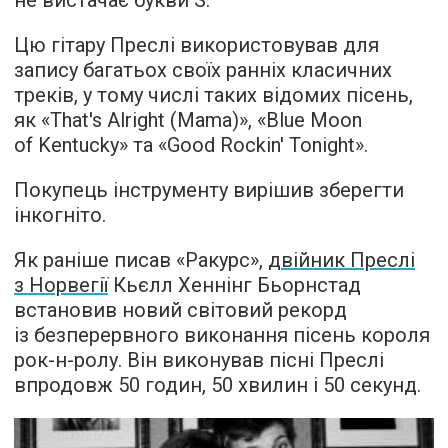
не вистачає букви S.
Цю гітару Преслі використовував для
запису багатьох своїх ранніх класичних
треків, у тому числі таких відомих пісень,
як «That's Alright (Mama)», «Blue Moon
of Kentucky» та «Good Rockin' Tonight».
Покупець інструменту вирішив зберегти
інкогніто.
Як раніше писав «Ракурс»,
двійник Преслі
з Норвегії
Кьєлл Хеннінг Бьорнстад
встановив новий світовий рекорд
із безперервного виконання пісень короля
рок-н-ролу. Він виконував пісні Преслі
впродовж 50 годин, 50 хвилин і 50 секунд.