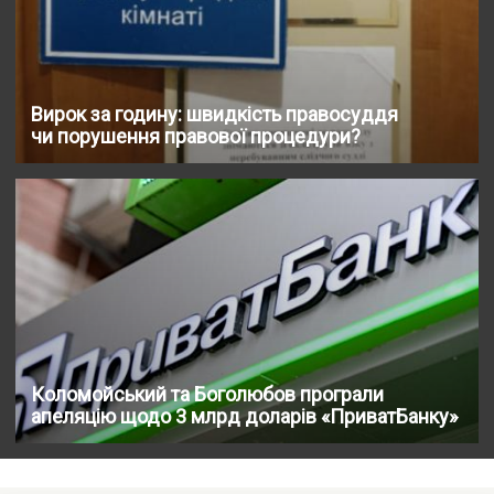
Вирок за годину: швидкість правосуддя
чи порушення правової процедури?
Коломойський та Боголюбов програли
апеляцію щодо 3 млрд доларів «ПриватБанку»