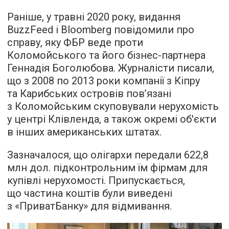
Раніше, у травні 2020 року, видання
BuzzFeed і Bloomberg повідомили про
справу, яку ФБР веде проти
Коломойського та його бізнес-партнера
Геннадія Боголюбова. Журналісти писали,
що з 2008 по 2013 роки компанії з Кіпру
та Карибських островів пов’язані
з Коломойським скуповували нерухомість
у центрі Клівленда, а також окремі об'єкти
в інших американських штатах.
Зазначалося, що олігархи передали 622,8
млн дол. підконтрольним їм фірмам для
купівлі нерухомості. Припускається,
що частина коштів були виведені
з «ПриватБанку» для відмивання.