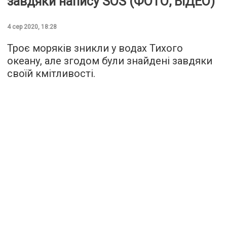
завдяки напису SOS (ФОТО, ВІДЕО)
4 сер 2020, 18:28
Троє моряків зникли у водах Тихого
океану, але згодом були знайдені завдяки
своїй кмітливості.