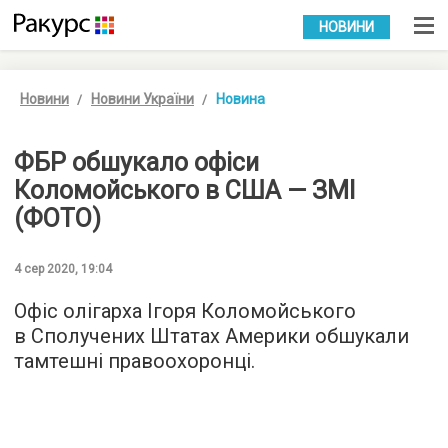
УКР
РУС
НОВИНИ
Новини
Новини України
Новина
ФБР обшукало офіси
Коломойського в США — ЗМІ
(ФОТО)
4 сер 2020, 19:04
Офіс олігарха Ігоря Коломойського
в Сполучених Штатах Америки обшукали
тамтешні правоохоронці.