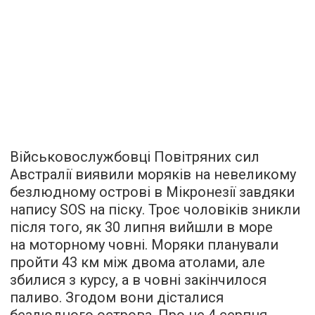
Військовослужбовці Повітряних сил
Австралії виявили моряків на невеликому
безлюдному острові в Мікронезії завдяки
напису SOS на піску. Троє чоловіків зникли
після того, як 30 липня вийшли в море
на моторному човні. Моряки планували
пройти 43 км між двома атолами, але
збилися з курсу, а в човні закінчилося
паливо. Згодом вони дісталися
безлюдного острова. Про це 4 серпня