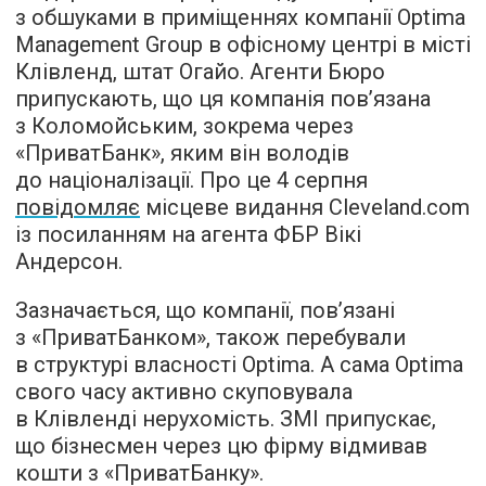
з обшуками в приміщеннях компанії Optima
Management Group в офісному центрі в місті
Клівленд, штат Огайо. Агенти Бюро
припускають, що ця компанія пов’язана
з Коломойським, зокрема через
«ПриватБанк», яким він володів
до націоналізації. Про це 4 серпня
повідомляє
місцеве видання Cleveland.com
із посиланням на агента ФБР Вікі
Андерсон.
Зазначається, що компанії, пов’язані
з «ПриватБанком», також перебували
в структурі власності Optima. А сама Optima
свого часу активно скуповувала
в Клівленді нерухомість. ЗМІ припускає,
що бізнесмен через цю фірму відмивав
кошти з «ПриватБанку».