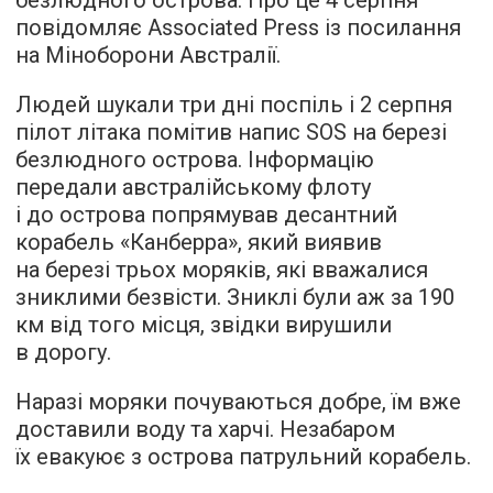
повідомляє
Associated Press із посилання
на Міноборони Австралії.
Людей шукали три дні поспіль і 2 серпня
пілот літака помітив напис SOS на березі
безлюдного острова. Інформацію
передали австралійському флоту
і до острова попрямував десантний
корабель «Канберра», який виявив
на березі трьох моряків, які вважалися
зниклими безвісти. Зниклі були аж за 190
км від того місця, звідки вирушили
в дорогу.
Наразі моряки почуваються добре, їм вже
доставили воду та харчі. Незабаром
їх евакуює з острова патрульний корабель.