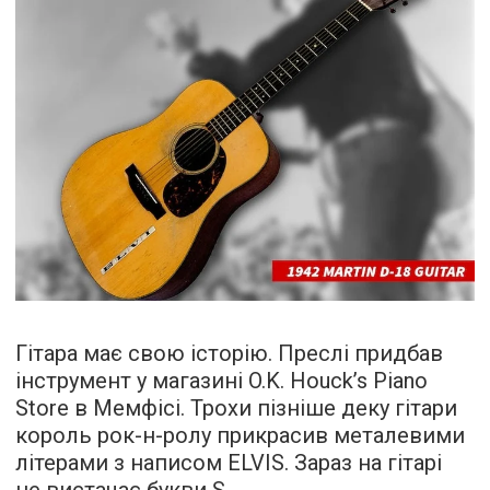
Гітара має свою історію. Преслі придбав
інструмент у магазині O.K. Houck’s Piano
Store в Мемфісі. Трохи пізніше деку гітари
король рок-н-ролу прикрасив металевими
літерами з написом ELVIS. Зараз на гітарі