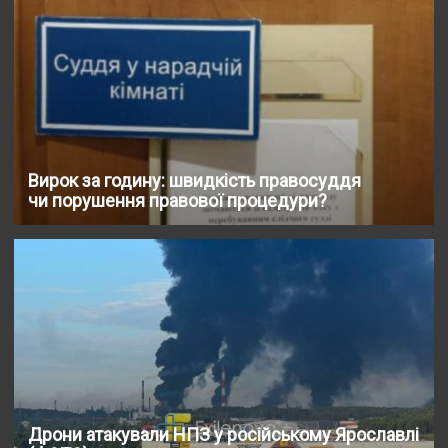
Вирок за годину: швидкість правосуддя
чи порушення правової процедури?
Дрони атакували НПЗ у російському Ярославлі