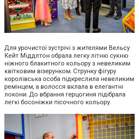
Для урочистої зустрічі з жителями Вельсу
Кейт Міддлтон обрала легку літню сукню
ніжного блакитного кольору з невеликим
квітковим візерунком. Струнку фігуру
королівська особа підкреслила невеликим
ремінцем, а волосся вклала в елегантні
локони. До вбрання герцогиня підібрала
легкі босоніжки пісочного кольору.