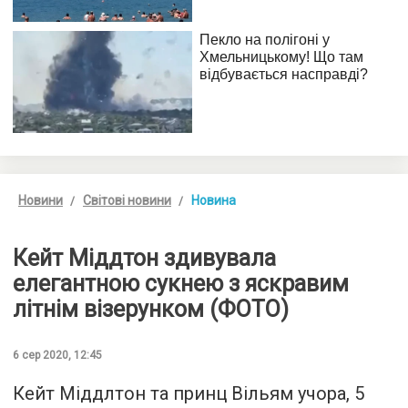
Новини
Світові новини
Новина
Кейт Міддтон здивувала
елегантною сукнею з яскравим
літнім візерунком (ФОТО)
6 сер 2020, 12:45
Кейт Міддлтон та принц Вільям учора, 5