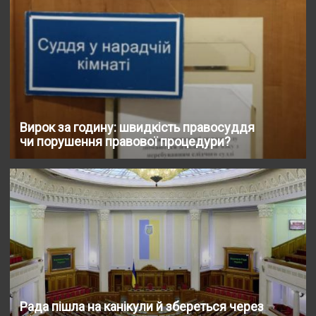
Вирок за годину: швидкість правосуддя
чи порушення правової процедури?
Рада пішла на канікули й збереться через