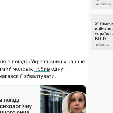
ня в поїзді «Укрзалізниці» раніше
имий чоловік
побив
одну
агався її зґвалтувати.
 поїзді
психологічну
ічного сина