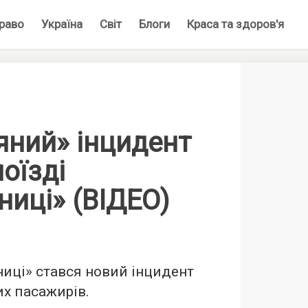
раво
Україна
Світ
Блоги
Краса та здоров'я
яний» інцидент
поїзді
ниці» (ВІДЕО)
ниці» стався новий інцидент
их пасажирів.