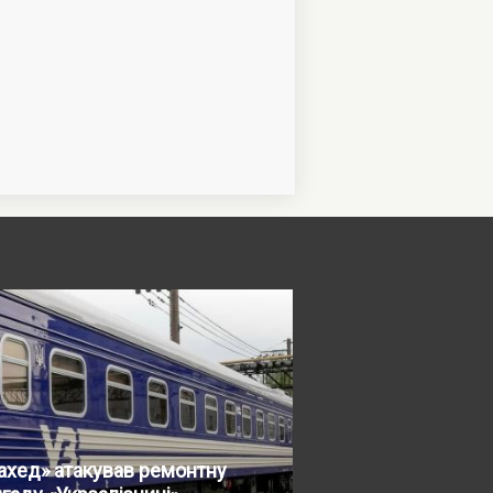
ахед» атакував ремонтну