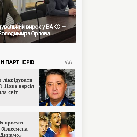
увальний вирок у ВАКС —
Володимира Орлова