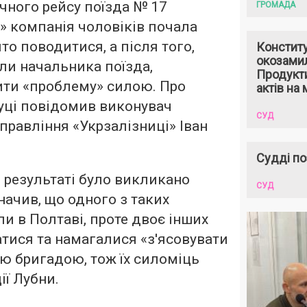
ічного рейсу поїзда № 17
ГРОМАДА
» компанія чоловіків почала
то поводитися, а після того,
Констит
окозами
ли начальника поїзда,
Продукти
ити «проблему» силою. Про
актів на 
уці повідомив виконувач
СУД
 правління «Укрзалізниці» Іван
Судді по
в результаті було викликано
СУД
начив, що одного з таких
и в Полтаві, проте двоє інших
тися та намагалися «з'ясовувати
ою бригадою, тож їх силоміць
ії Лубни.