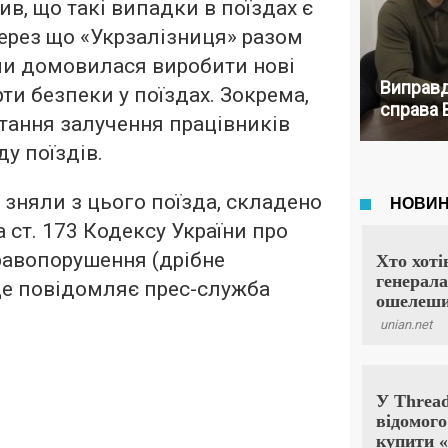
в, що такі випадки в поїздах є
ерез що «Укрзалізниця» разом
ми домовилася виробити нові
Виправд
ти безпеки у поїздах. Зокрема,
справа 
тання залучення працівників
ду поїздів.
х зняли з цього поїзда, складено
 ст. 173 Кодексу України про
равопорушення (дрібне
 це повідомляє прес-служба