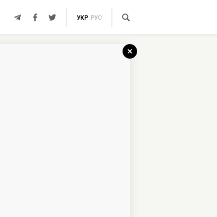
УКР
РУС