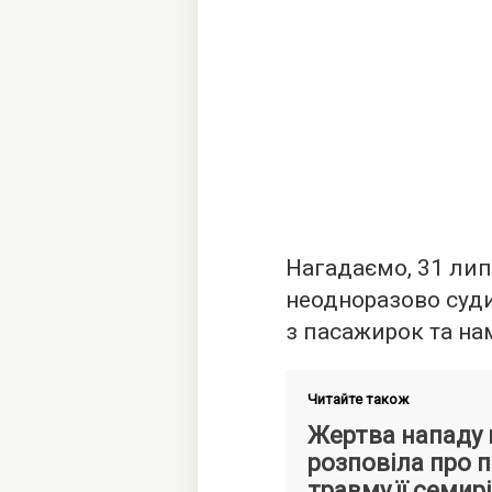
Нагадаємо, 31 лип
неодноразово суд
з пасажирок та нам
Читайте також
Жертва нападу в
розповіла про 
травму її семир