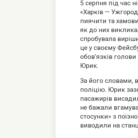
5 серпня під час н
«Харків — Ужгород
пиячити та хамови
як до них виклика
спробувала виріш
це у своєму Фейсб
обов’язків голови
Юрик.
За його словами, 
поліцію. Юрик заз
пасажирів висадил
не бажали вгамува
стосунки» з поїзн
виводили на станц