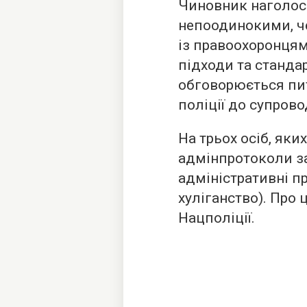
Чиновник наголоси
непоодинокими, ч
із правоохоронця
підходи та стандар
обговорюється пи
поліції до супрово
На трьох осіб, яки
адмінпротоколи за
адміністративні п
хуліганство). Про
Нацполіції.