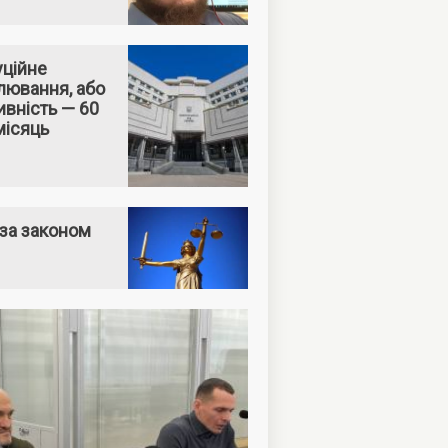
уційне
лювання, або
вність — 60
місяць
за законом