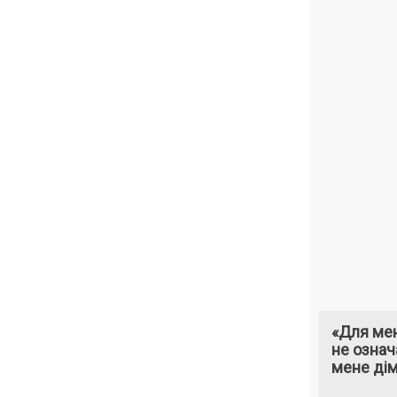
«Для мен
не означ
мене ді