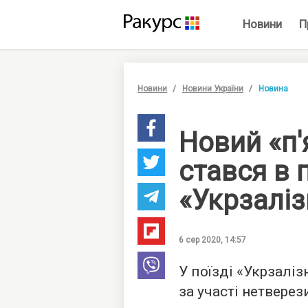
Новини
П
Новини
Новини України
Новина
Новий «п'
стався в 
«Укрзаліз
6 сер 2020, 14:57
У поїзді «Укрзаліз
за участі нетверез