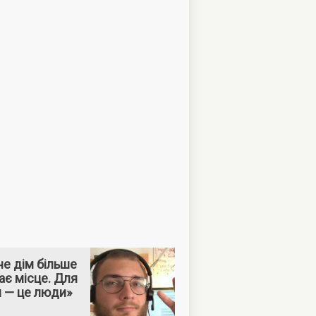
е дім більше
ає місце. Для
м — це люди»