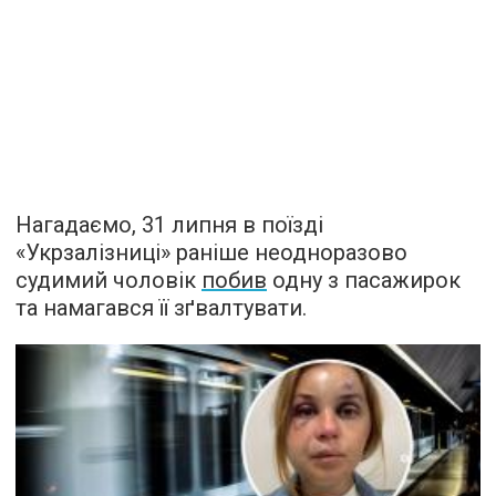
Нагадаємо, 31 липня в поїзді
«Укрзалізниці» раніше неодноразово
судимий чоловік
побив
одну з пасажирок
та намагався її зґвалтувати.