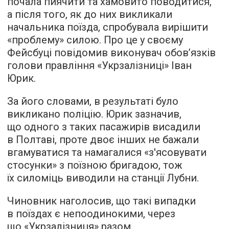
почала пиячити та хамовито поводитися,
а після того, як до них викликали
начальника поїзда, спробувала вирішити
«проблему» силою. Про це у своєму
Фейсбуці повідомив виконувач обов’язків
голови правління «Укрзалізниці» Іван
Юрик.
За його словами, в результаті було
викликано поліцію. Юрик зазначив,
що одного з таких пасажирів висадили
в Полтаві, проте двоє інших не бажали
вгамуватися та намагалися «з'ясовувати
стосунки» з поїзною бригадою, тож
їх силоміць виводили на станції Лубни.
Чиновник наголосив, що такі випадки
в поїздах є непоодинокими, через
що «Укрзалізниця» разом