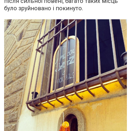
після сильної повені, багато таких місць
було зруйновано і покинуто.