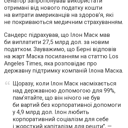
сенатор запропонував використати
отримані від нового податку кошти
на витрати американців на здоров’я, які
не покриваються медичним страхуванням.
Сандерс підрахував, що Ілон Маск мав
би виплатити 27,5 млрд дол. за новим
податком. Зауважимо, що Берні відповів
на жарт Маска посиланням на статтю Los
Angeles Times, яка розповідає про
державну підтримку компаній Ілона Маска.
Щоразу, коли Ілон Маск насміхається
над державною допомогою для 99%,
пам’ятайте, що він нічого не був
би вартий без корпоративної допомоги
у 4,9 млрд дол. Ілон любить
корпоративний соціалізм для себе
і жорсткий капіталізм для решти", —