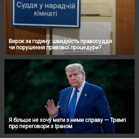
Вирок за годину: швидкість правосуддя
чи порушення правової процедури?
Я більше не хочу мати з ними справу — Трамп
про переговори з Іраном