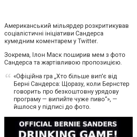
Американський мільярдер розкритикував
соціалістичні ініціативи Сандерса
кумедним коментарем у Twitter.
Зокрема, Ілон Маск поширив мем з фото
Сандерса та жартівливою пропозицією.
«Офіційна гра „Хто більше вип'є від
Берні Сандерса: Щоразу, коли Бернстер
говорить про безкоштовну урядову
програму — випийте чуже пиво“», —
йшлося у підписі до фото.