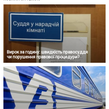
Вирок за годину: швидкість правосуддя
чи порушення правової процедури?