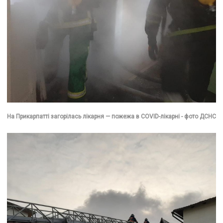
На Прикарпатті загорілась лікарня — пожежа в COVID-лікарні - фото ДСНС