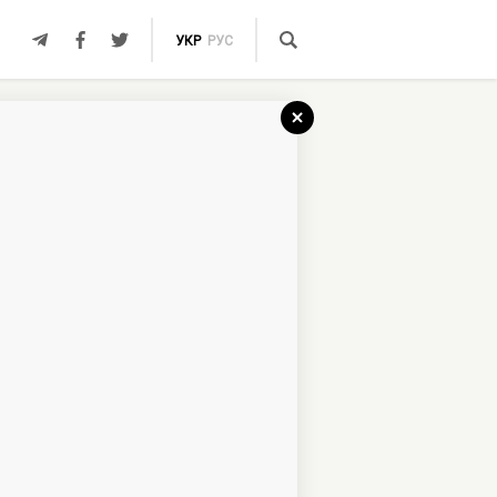
УКР
РУС