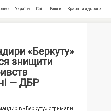
раво
Україна
Світ
Блоги
Краса та здоров'я
ндири «Беркуту»
ся знищити
бивств
ні — ДБР
мандирів «Беркуту» отримали