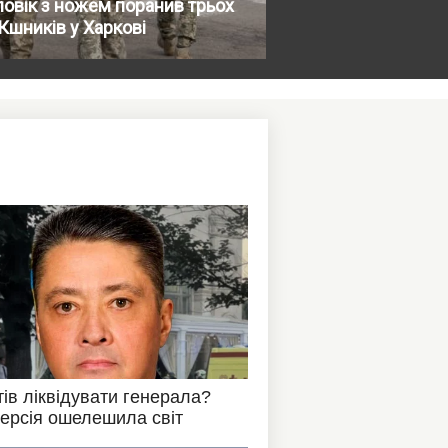
овік з ножем поранив трьох
шників у Харкові