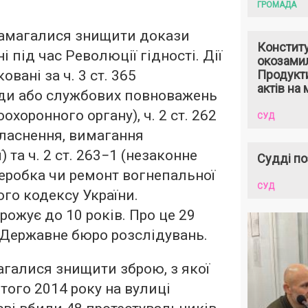
ГРОМАДА
намагалися знищити докази
Констит
 під час Революції гідності. Дії
окозами
овані за ч. 3 ст. 365
Продукти
актів на 
ди або службових повноважень
хоронного органу), ч. 2 ст. 262
СУД
ласнення, вимагання
) та ч. 2 ст. 263−1 (незаконне
Судді по
еробка чи ремонт вогнепальної
СУД
ого кодексу України.
ожує до 10 років. Про це 29
 Державне бюро розслідувань.
галися знищити зброю, з якої
ютого 2014 року на вулиці