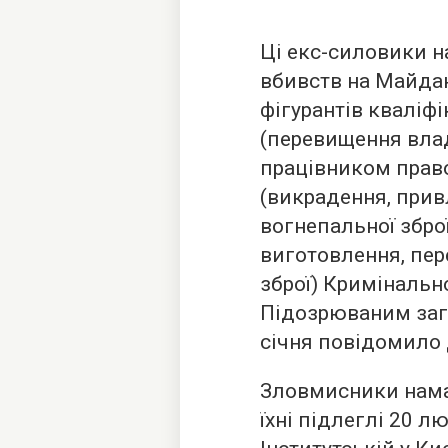
Ці екс-силовики 
вбивств на Майдані
фігурантів кваліфік
(перевищення вла
працівником правоо
(викрадення, прив
вогнепальної зброї
виготовлення, пер
зброї) Кримінальн
Підозрюваним загр
січня повідомило
Зловмисники нама
їхні підлеглі 20 л