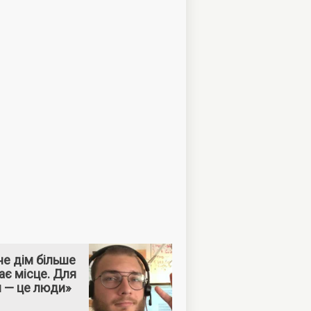
е дім більше
ає місце. Для
м — це люди»