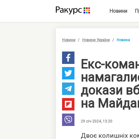
Новини
П
Новини
Новини України
Новина
Екс-кома
намагали
докази в
на Майда
29 січ 2024, 13:20
Двоє колишніх ко