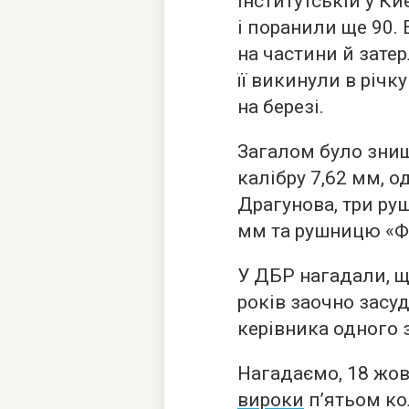
Інститутській у К
і поранили ще 90. 
на частини й затер
її викинули в річк
на березі.
Загалом було зни
калібру 7,62 мм, о
Драгунова, три ру
мм та рушницю «Фо
У ДБР нагадали, що
років заочно зас
керівника одного 
Нагадаємо, 18 жов
вироки
пʼятьом ко