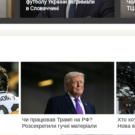
футболу України затримали
Чол
в Словаччині
ТЦК