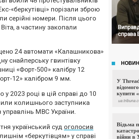
иєві вбили 48 протестувальників
Екс-«беркутівці» порізали зброю
ли серійні номери. Після цього
у Віта, а частину закопали
Виправд
справа 
щено 24 автомати «Калашникова»
дну снайперську гвинтівку
шниці «Форт-500» калібру 12
рт-12» калібром 9 мм.
 у 2023 році в цій справі до 10
удили колишнього заступника
з управлінь МВС України.
тня український суд
оголосив
лишнім «беркутівцям» у справі