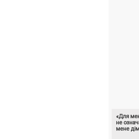
«Для мен
не означ
мене ді