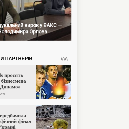
увальний вирок у ВАКС —
Володимира Орлова