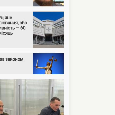
уційне
лювання, або
вність — 60
місяць
за законом