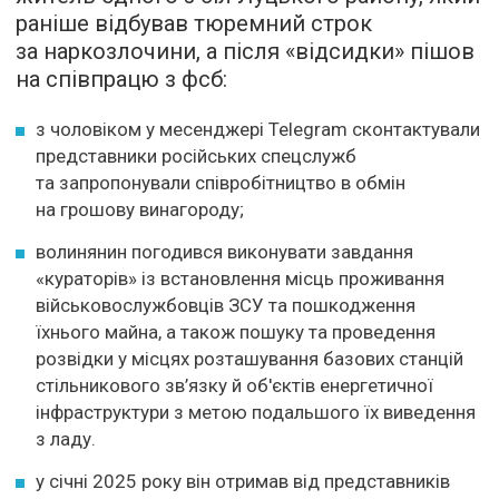
раніше відбував тюремний строк
за наркозлочини, а після «відсидки» пішов
на співпрацю з фсб:
з чоловіком у месенджері Telegram сконтактували
представники російських спецслужб
та запропонували співробітництво в обмін
на грошову винагороду;
волинянин погодився виконувати завдання
«кураторів» із встановлення місць проживання
військовослужбовців ЗСУ та пошкодження
їхнього майна, а також пошуку та проведення
розвідки у місцях розташування базових станцій
стільникового зв’язку й об'єктів енергетичної
інфраструктури з метою подальшого їх виведення
з ладу.
у січні 2025 року він отримав від представників