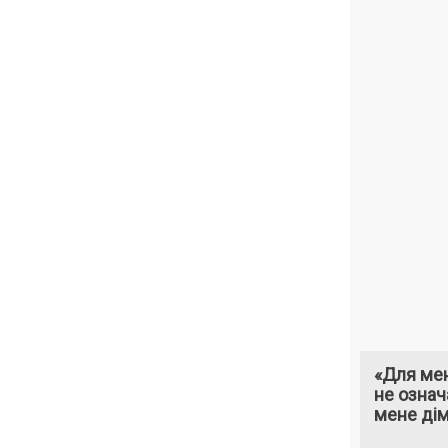
«Для мен
не означ
мене ді