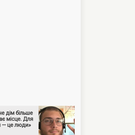
е дім більше
ає місце. Для
м — це люди»