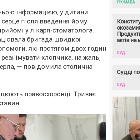
ГРОМАДА
ньою інформацією, у дитини
 серце після введення йому
Констит
окозами
прийомі у лікаря-стоматолога.
Продукти
рацювала бригада швидкої
актів на 
опомоги, які протягом двох годин
СУД
реанімувати хлопчика, на жаль,
ерла, — повідомила столична
Судді по
СУД
рацюють правоохоронці. Триває
ставин.