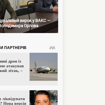
увальний вирок у ВАКС —
Володимира Орлова