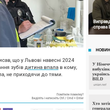
Виправд
справа 
сав, що у Львові навесні 2024
ання зубів
дитина впала
в кому,
ла, не приходячи до тями.
Помітили помилку?
Виділіть і натисніть Ctrl / Cmd + Enter