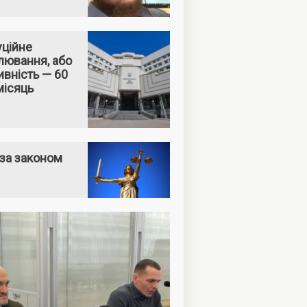
уційне
лювання, або
вність — 60
місяць
за законом