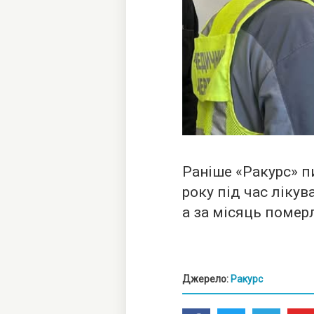
Раніше «Ракурс» пи
року під час лікув
а за місяць помер
Джерело:
Ракурс