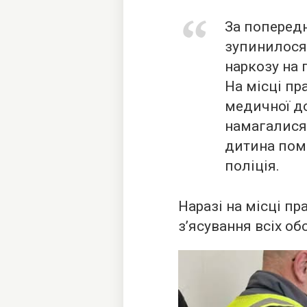
За поперед
зупинилося
наркозу на 
На місці п
медичної д
намагалися 
дитина пом
поліція.
Наразі на місці п
з’ясування всіх об