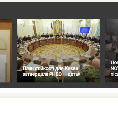
Лог
План стійкості для Києва
NO
затвердила РНБО — деталі
піс