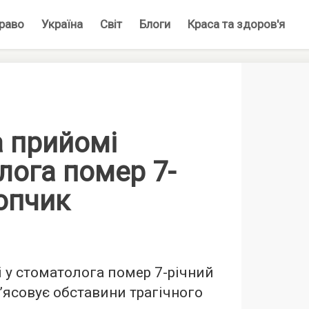
раво
Україна
Світ
Блоги
Краса та здоров'я
а прийомі
лога помер 7-
опчик
і у стоматолога помер 7-річний
зʼясовує обставини трагічного