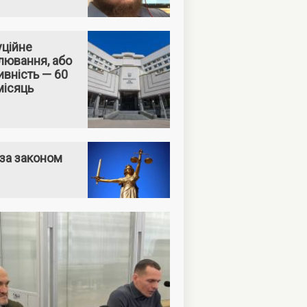
уційне
лювання, або
вність — 60
місяць
за законом