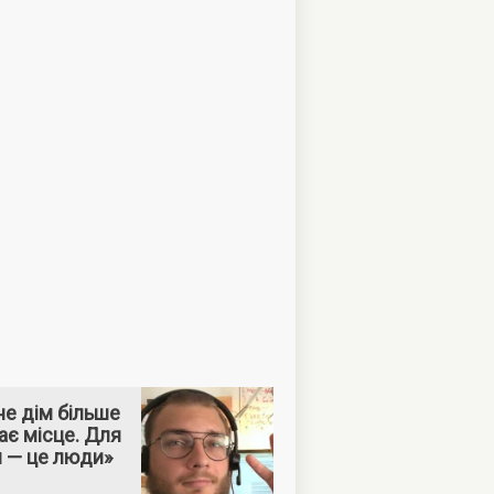
е дім більше
ає місце. Для
м — це люди»