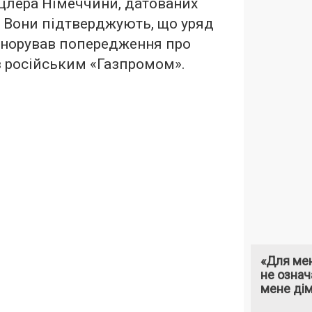
цлера Німеччини, датованих
 Вони підтверджують, що уряд
гнорував попередження про
з російським «Газпромом».
«Для мен
не означ
мене ді