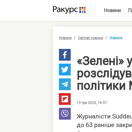
Новини
П
Новини
Світові новини
Новина
«Зелені» 
розслідув
політики
19 тра 2025, 16:57
Журналісти Süddeu
до 63 раніше закр