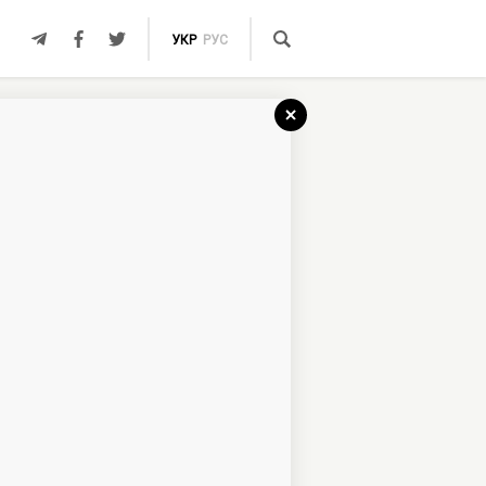
УКР
РУС