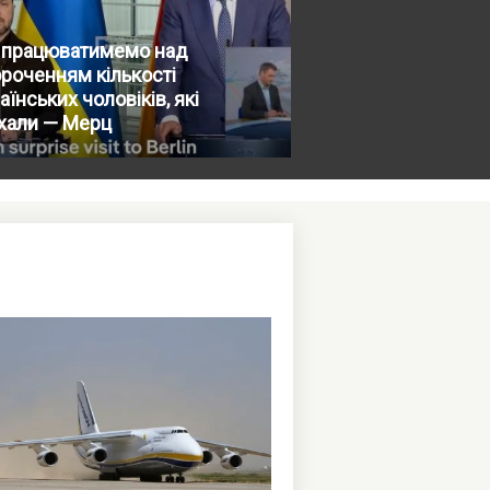
 працюватимемо над
роченням кількості
аїнських чоловіків, які
хали — Мерц