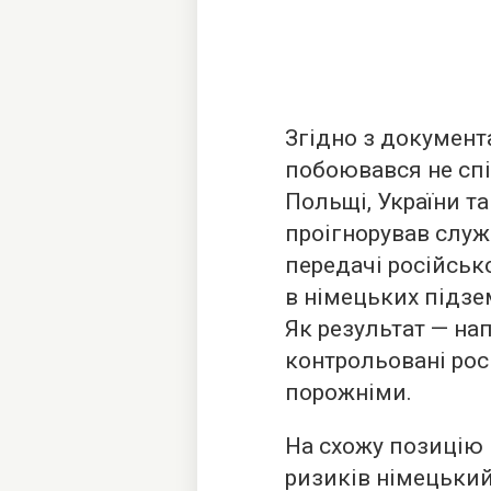
Згідно з документ
побоювався не спі
Польщі, України та 
проігнорував служ
передачі російськ
в німецьких підзе
Як результат — на
контрольовані рос
порожніми.
На схожу позицію 
ризиків німецький