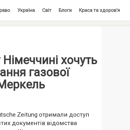
раво
Україна
Світ
Блоги
Краса та здоров'я
у Німеччині хочуть
ання газової
 Меркель
tsche Zeitung отримали доступ
итих документів відомства