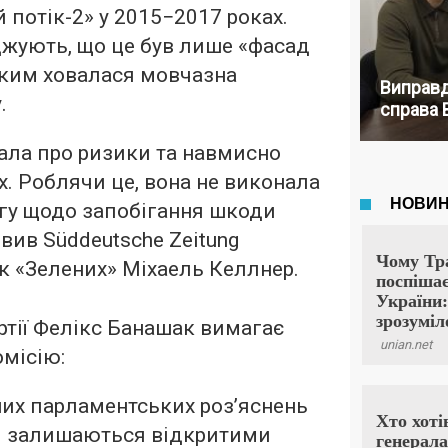
 потік-2» у 2015−2017 роках.
джують, що це був лише «фасад
 яким ховалася мовчазна
Виправд
.
справа 
ала про ризики та навмисно
їх. Роблячи це, вона не виконала
гу щодо запобігання шкоди
явив Süddeutsche Zeitung
к «Зелених» Міхаель Келлнер.
ртії Фелікс Банашак вимагає
омісію:
них парламентських роз’яснень
кі залишаються відкритими