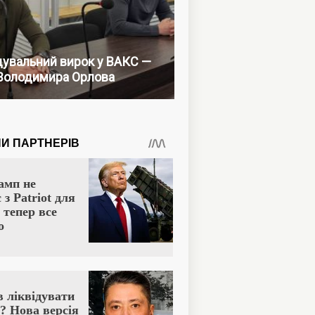
увальний вирок у ВАКС —
Володимира Орлова