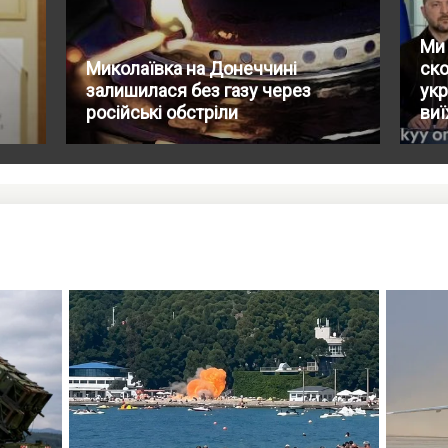
Ми
Миколаївка на Донеччині
ско
залишилася без газу через
укр
російські обстріли
виї