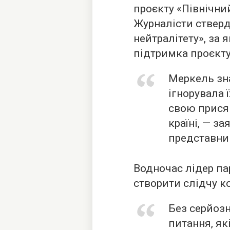
проєкту «Північний
Журналісти ствер
нейтралітету», за
підтримка проєкту
Меркель зн
ігнорувала 
свою прися
країні, — за
представни
Водночас лідер па
створити слідчу к
Без серйоз
питання, я