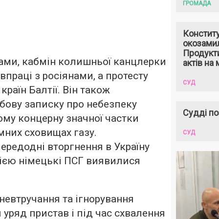
ГРОМАДА
Констит
окозами
Продукти
ами, кабмін колишньої канцлерки
актів на 
впраці з росіянами, а протесту
СУД
країн Балтії. Він також
бову записку про небезпеку
Судді по
ому концерну значної частки
мних сховищах газу.
СУД
передодні вторгнення в Україну
ією німецькі ПСГ виявилися
невтручання та ігнорування
 уряд пристав і під час схвалення