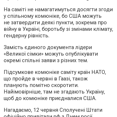
На саміті не намагатимуться досягти згоди
у спільному комюніке, бо США можуть
не затвердити деякі пункти, зокрема про
війну в Україні, боротьбу зі змінами клімату,
гендерну рівність.
Замість єдиного документа лідери
«Великої сімки» можуть опублікувати
окремі спільні заяви з різних тем.
Підсумкове комюніке саміту країн НАТО,
що пройде в червні в Гаазі, також
планують помітно скоротити.
Найімовірніше, там не згадають Україну,
щоб до комюніке приєдналися США.
Нагадаємо, 12 червня Сполучені Штати
офіційно
привітали
рф з Днем росії.