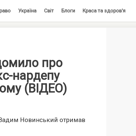
раво
Україна
Світ
Блоги
Краса та здоров'я
домило про
кс-нардепу
ому (ВІДЕО)
Вадим Новинський отримав