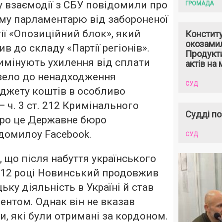
 взаємодії з СБУ повідомили про
ГРОМАДА
му парламентарю від забороненої
тії «Опозиційний блок», який
Констит
окозами
в до складу «Партії регіонів».
Продукти
имінують ухилення від сплати
актів на 
звело до ненадходження
СУД
джету коштів в особливо
 ч. 3 ст. 212 Кримінального
Судді по
Про це Державне бюро
домилоу Facebook.
СУД
, що після набуття українського
012 році Новинський продовжив
ку діяльність в Україні й став
нтом. Однак він не вказав
и, які були отримані за кордоном.