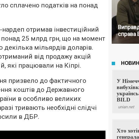
ло сплачено податків на понад
Виправд
-нардеп отримав інвестиційний
справа 
і понад 25 млрд грн, що на момент
 декілька мільярдів доларів.
отриманий від продажу акцій
й, які працювали на Кіпрі.
ня призвело до фактичного
ння коштів до Державного
раїни в особливо великих
аразі тривають необхідні слідчі
лосили в ДБР.