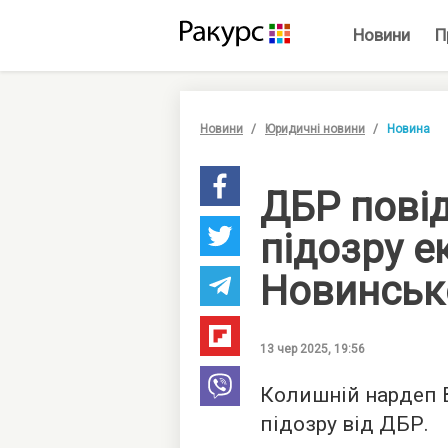
Новини
П
Новини
Юридичні новини
Новина
ДБР пові
підозру е
Новинськ
13 чер 2025, 19:56
Колишній нардеп 
підозру від ДБР.