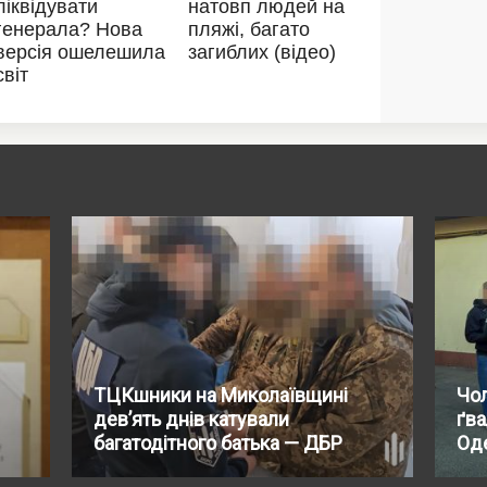
ТЦКшники на Миколаївщині
Чол
дев’ять днів катували
ґва
багатодітного батька — ДБР
Од