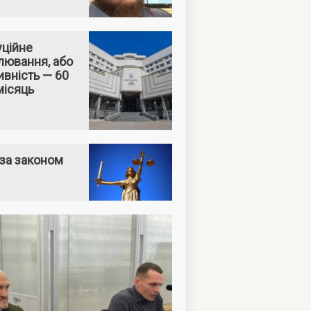
уційне
лювання, або
вність — 60
місяць
за законом