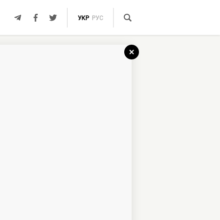
УКР
РУС