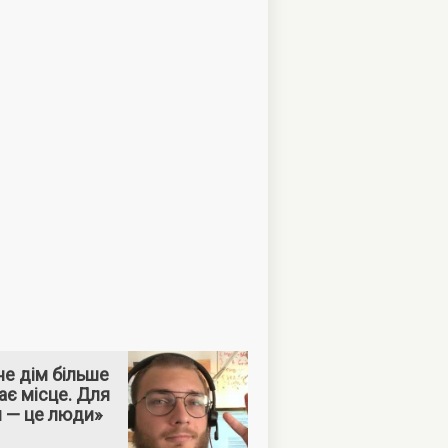
е дім більше
ає місце. Для
м — це люди»