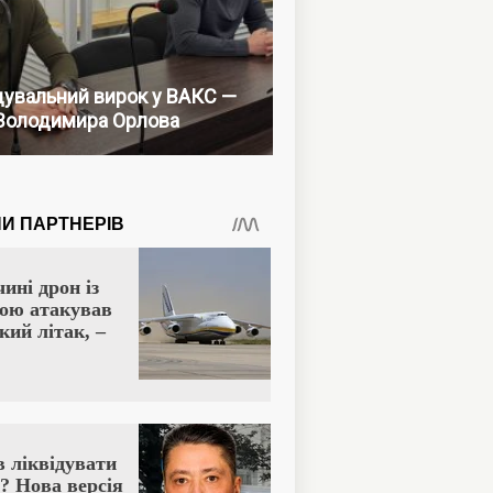
увальний вирок у ВАКС —
Володимира Орлова