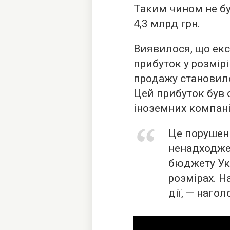
Таким чином не бу
4,3 млрд грн.
Виявилося, що екс
прибуток у розмір
продажу становило
Цей прибуток був 
іноземних компані
Це порушен
ненадходже
бюджету Ук
розмірах. Н
дії, — наго