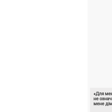
«Для мен
не означ
мене ді