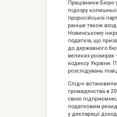
Працівники Бюро у
підозру колишньо
проросійської пар
раніше також входи
Новинському інкр
податків, що при
до державного бю
великих розмірах —
кодексу України. 
розслідувань пові
Слідчі встановили
громадянства в 2
свою підприємниць
податковим резиде
у декларації доход