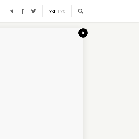
УКР
РУС