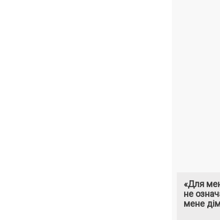
«Для мен
не означ
мене ді