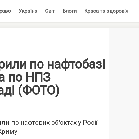
раво
Україна
Світ
Блоги
Краса та здоров'я
рили по нафтобазі
а по НПЗ
аді (ФОТО)
ли по нафтових об'єктах у Росії
Криму.