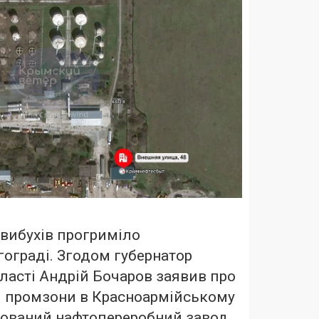
 вибухів прогриміло
гограді. Згодом губернатор
ласті Андрій Бочаров заявив про
і промзони в Красноармійському
шований нафтопереробний завод