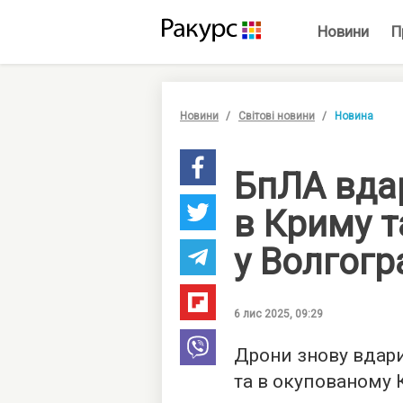
Новини
П
Новини
Світові новини
Новина
БпЛА вда
в Криму т
у Волгогр
6 лис 2025, 09:29
Дрони знову вдари
та в окупованому 