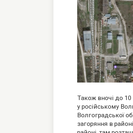
Також вночі до 10
у російському Вол
Волгоградської об
загоряння в район
районі, там розта