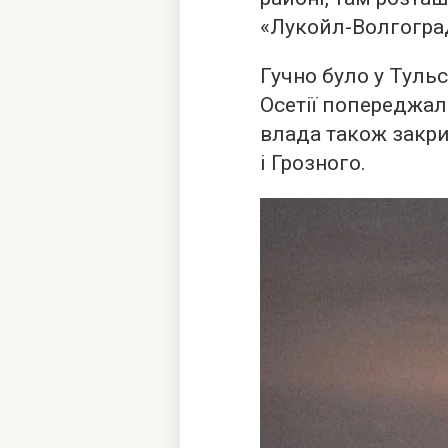
«Лукойл-Волгогра
Гучно було у Тульс
Осетії попереджал
влада також закр
і Грозного.