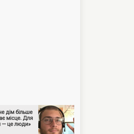
е дім більше
ає місце. Для
м — це люди»