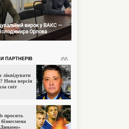
увальний вирок у ВАКС —
Володимира Орлова