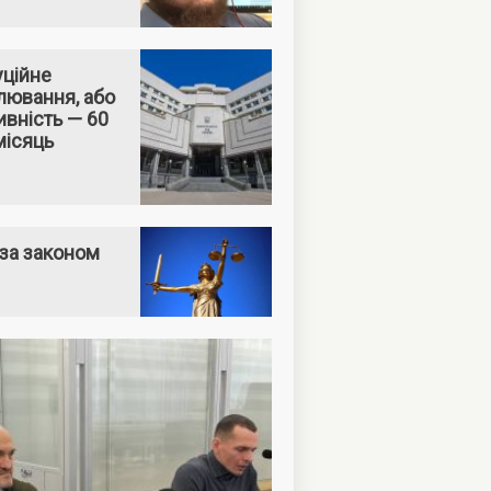
уційне
лювання, або
вність — 60
місяць
за законом