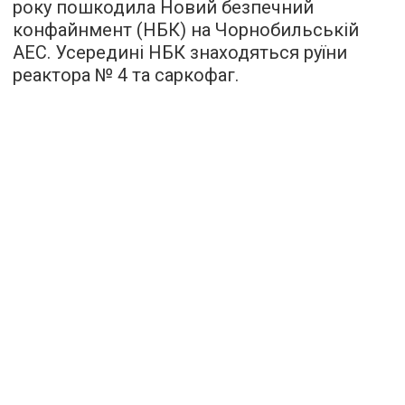
року пошкодила Новий безпечний
конфайнмент (НБК) на Чорнобильській
АЕС. Усередині НБК знаходяться руїни
реактора № 4 та саркофаг.