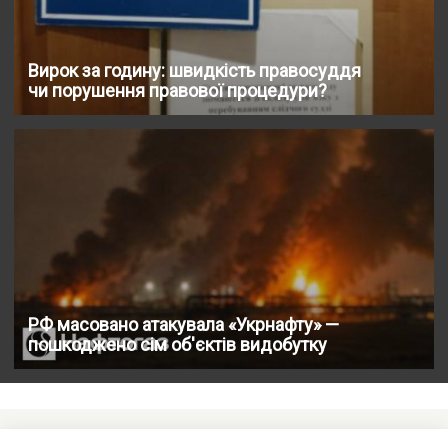
Вирок за годину: швидкість правосуддя
чи порушення правової процедури?
РФ масовано атакувала «Укрнафту» —
пошкоджено сім об'єктів видобутку