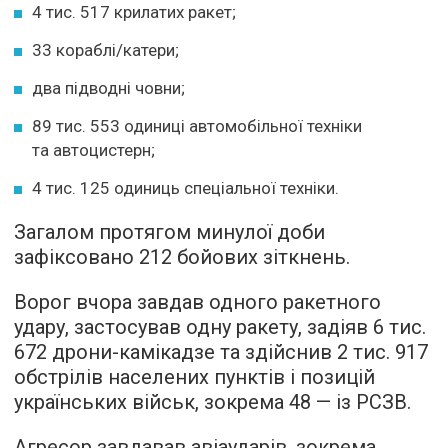
4 тис. 517 крилатих ракет;
33 кораблі/катери;
два підводні човни;
89 тис. 553 одиниці автомобільної техніки
та автоцистерн;
4 тис. 125 одиниць спеціальної техніки.
Загалом протягом минулої доби
зафіксовано 212 бойових зіткнень.
Ворог вчора завдав одного ракетного
удару, застосував одну ракету, задіяв 6 тис.
672 дрони-камікадзе та здійснив 2 тис. 917
обстрілів населених пунктів і позицій
українських військ, зокрема 48 — із РСЗВ.
Агресор завдавав авіаударів, зокрема