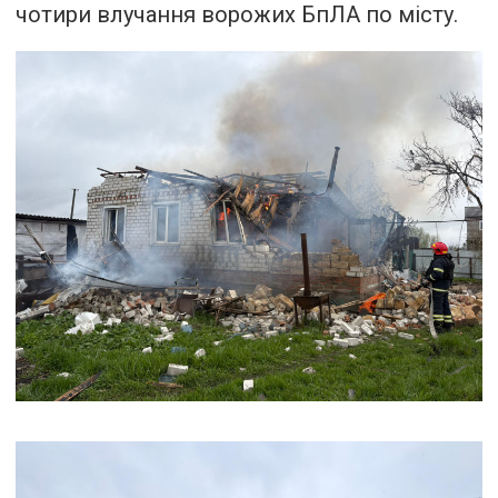
чотири влучання ворожих БпЛА по місту.