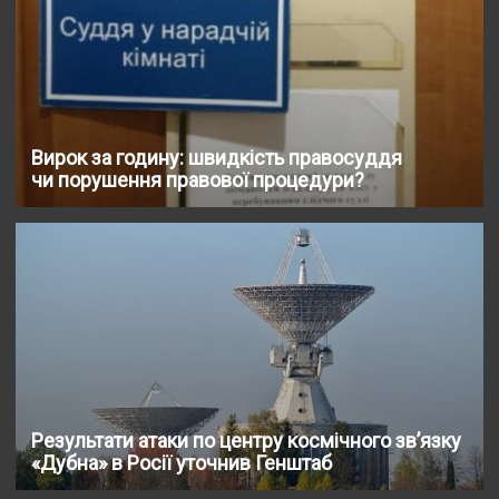
Вирок за годину: швидкість правосуддя
чи порушення правової процедури?
Результати атаки по центру космічного звʼязку
«Дубна» в Росії уточнив Генштаб