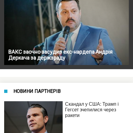
ВАКС заочно засудив екс-нардепа Андрія
Деркача за держзраду
НОВИНИ ПАРТНЕРІВ