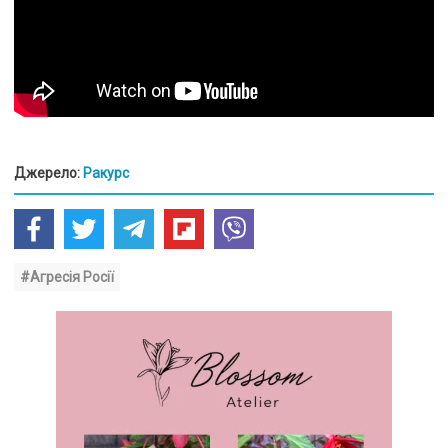
Джерело:
Ракурс
#Агресія Росії