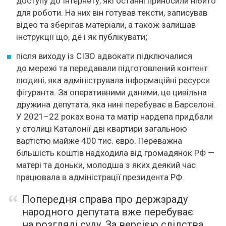
доступу до Інтернету, які останні приносили нібито
для роботи. На них він готував тексти, записував
відео та зберігав матеріали, а також залишав
інструкції що, де і як публікувати;
після виходу із СІЗО адвокати підключалися
до мережі та передавали підготовлений контент
людині, яка адмініструвала інформаційні ресурси
фігуранта. За оперативними даними, це цивільна
дружина депутата, яка нині перебуває в Барселоні.
У 2021−22 роках вона та матір нардепа придбали
у столиці Каталонії дві квартири загальною
вартістю майже 400 тис. євро. Переважна
більшість коштів надходила від громадянок РФ —
матері та доньки, молодша з яких деякий час
працювала в адміністрації президента РФ.
Попередня справа про держзраду
народного депутата вже перебуває
на розгляді суду. За версією слідства,